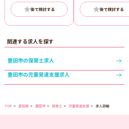
番大事なこと！短い時
ら長い時間まで、それ
の事情に合わせた働き
一緒に作り上げましょ
シフト例 （シフト例♪
9:00～15:00 9:00～17:0
14:00～19:00 16:00～19
関連する求人を探す
17:00～19:00 など、
のライフスタイルに合
たシフトを一緒に作っ
豊田市の保育士求人
きます！記載のない時
でもお気軽にご相談く
豊田市の児童発達支援求人
い！ お仕事は週2日～O
TOP
愛知県
豊田市
保育士
児童発達支援
求人詳細