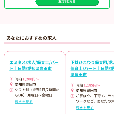
あなたにおすすめの求人
エミタス/求人/保育士/パー
下林ひまわり保育園/求
ト｜日勤/愛知県豊田市
保育士/パート｜日勤/
県豊田市
時給
1,200円～
愛知県豊田市
時給
1,185円～
シフト制（※週1日/2時間か
愛知県豊田市
らOK） 月曜日～金曜日
ご家族や、子育て、ラ
13:00～18:00の中での時間
ワークなど、あなたの
続きを見る
相談 ・休憩0分
なことと両立できるこ
続きを見る
が、パートで働くとき