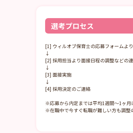
選考プロセス
[1] ウィルオブ保育士の応募フォームよ
↓
[2] 採用担当より面接日程の調整などの
↓
[3] 面接実施
↓
[4] 採用決定のご連絡
※応募から内定までは平均1週間～1ヶ月
※在職中で今すぐ転職が難しい方も調整