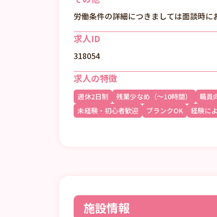
労働条件の詳細につきましては面談時に
求人ID
318054
求人の特徴
週休2日制
残業少なめ（～10時間）
職員
未経験・初心者歓迎
ブランクOK
経験に
施設情報