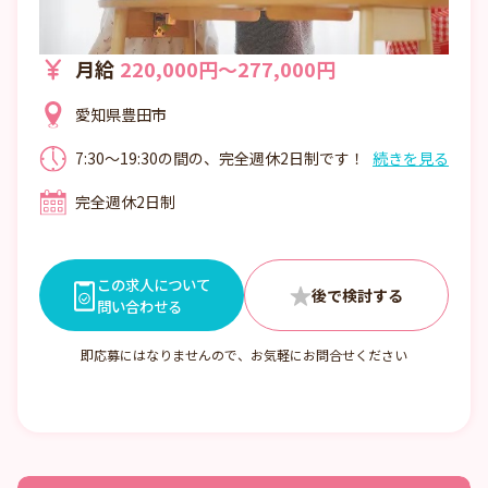
月給
220,000円～277,000円
愛知県豊田市
7:30～19:30の間の、完全週休2日制です！
続きを見る
（休憩は60分！） 勤務内に事務用の時間も
完全週休2日制
ありますので、プライベートもバッチリ充
実！
この求人について
問い合わせる
即応募にはなりませんので、お気軽にお問合せください