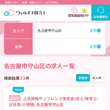
保育士の求人・転職・募集ならウィルオブ保育士
閲覧履歴
検討中
お仕事紹介
エリア
名古屋市守山区
変更
条件
変更
名古屋市守山区の求人一覧
31
検索結果
件
新着順
収入順
上志段味サンフレンズ保育舎/求人/保育士/
正社員
正社員/小規模/ 名古屋市守山区