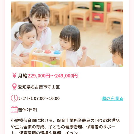
月給
229,000円〜249,000円
愛知県名古屋市守山区
シフト1 07:00～16:00
続きを見る
シフト2 08:00～17:00
週休2日制
シフト3 10:00～19:00
小規模保育園における、保育士業務全般身の回りのお世話
や生活習慣の育成、子どもの健康管理、保護者のサポー
ト、保育環境の清掃や整備、イベン...