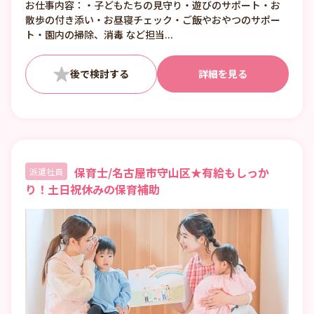
お仕事内容：・子どもたちの見守り・遊びのサポート・お
②8:00〜17:00 （休憩1:00）
散歩の付き添い・お昼寝チェック・ご飯やおやつのサポー
③12:00〜21:00 （休憩1:00）
ト・園内の掃除、消毒 など担当...
■日数・曜日・時間帯相談可
■曜日・時間帯は固定可
詳細を見る
保育士/名古屋市守山区★有給もしっか
派遣社員
り！土日祝休みの保育補助