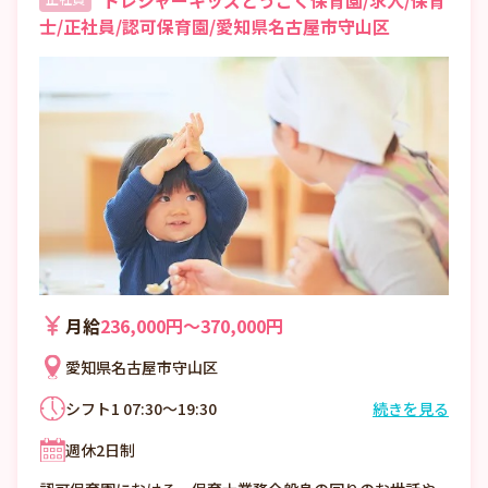
士/正社員/認可保育園/愛知県名古屋市守山区
月給
236,000円〜370,000円
愛知県名古屋市守山区
シフト1 07:30～19:30
続きを見る
7:30～19:30の開園時間の間で
週休2日制
1ヶ月単位の変形労働時間制、基本は実働8時
間・休憩60分