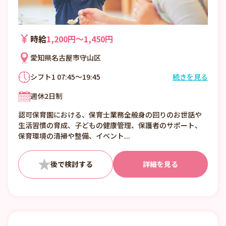
時給
1,200円〜1,450円
愛知県名古屋市守山区
シフト1 07:45～19:45
続きを見る
シフト制
週休2日制
7：15 ～ 19：45 内で、実働 8h・休憩 1h
週3日から相談可
認可保育園における、保育士業務全般身の回りのお世話や
生活習慣の育成、子どもの健康管理、保護者のサポート、
保育環境の清掃や整備、イベント...
詳細を見る