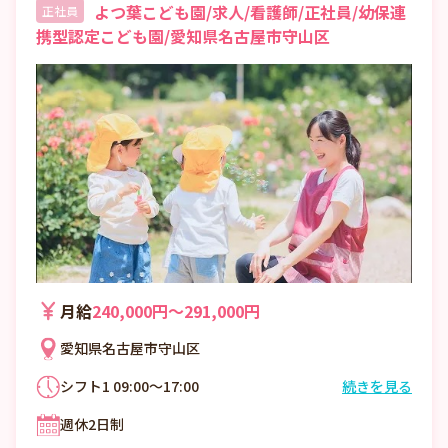
よつ葉こども園/求人/看護師/正社員/幼保連
正社員
携型認定こども園/愛知県名古屋市守山区
月給
240,000円〜291,000円
愛知県名古屋市守山区
シフト1 09:00～17:00
続きを見る
・変形労働時間制（1か月単位）
週休2日制
・9時00分～17時00分