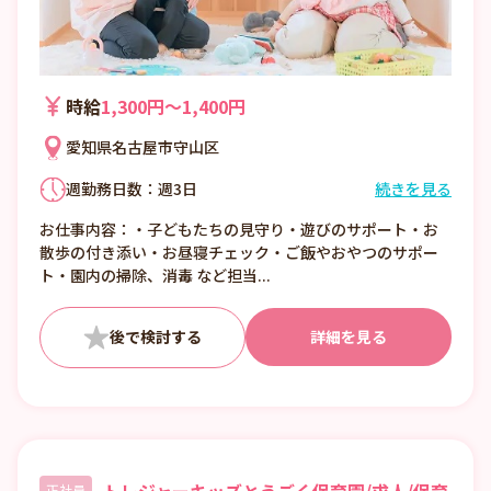
時給
1,300円〜1,400円
愛知県名古屋市守山区
週勤務日数：週3日
続きを見る
①7:00〜16:00 （休憩1:00）
お仕事内容：・子どもたちの見守り・遊びのサポート・お
②8:00〜17:00 （休憩1:00）
散歩の付き添い・お昼寝チェック・ご飯やおやつのサポー
③12:00〜21:00 （休憩1:00）
ト・園内の掃除、消毒 など担当...
■日数・曜日・時間帯相談可
■曜日・時間帯は固定可
詳細を見る
トレジャーキッズとうごく保育園/求人/保育
正社員