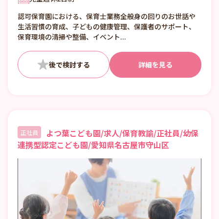
シフト3 11:00～20:00
認可保育園における、保育士業務全般身の回りのお世話や
生活習慣の育成、子どもの健康管理、保護者のサポート、
保育環境の清掃や整備、イベント...
詳細を見る
よつ葉こども園/求人/保育教諭/正社員/幼保
正社員
連携型認定こども園/愛知県名古屋市守山区