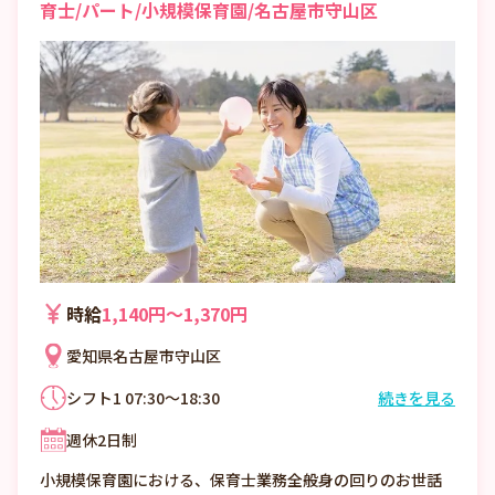
育士/パート/小規模保育園/名古屋市守山区
時給
1,140円〜1,370円
愛知県名古屋市守山区
シフト1 07:30～18:30
続きを見る
7：30～18：30の間、8時間
週休2日制
シフト制
小規模保育園における、保育士業務全般身の回りのお世話