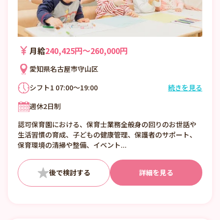
月給
240,425円〜260,000円
愛知県名古屋市守山区
シフト1 07:00～19:00
続きを見る
7:00～19:00の間、8時間
週休2日制
シフト制
認可保育園における、保育士業務全般身の回りのお世話や
生活習慣の育成、子どもの健康管理、保護者のサポート、
保育環境の清掃や整備、イベント...
詳細を見る