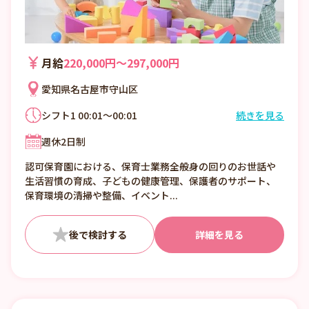
月給
220,000円〜297,000円
愛知県名古屋市守山区
シフト1 00:01～00:01
続きを見る
シフト制
週休2日制
7：15 ～ 19：45 内で、実働 8h・休憩 1h
認可保育園における、保育士業務全般身の回りのお世話や
生活習慣の育成、子どもの健康管理、保護者のサポート、
保育環境の清掃や整備、イベント...
詳細を見る