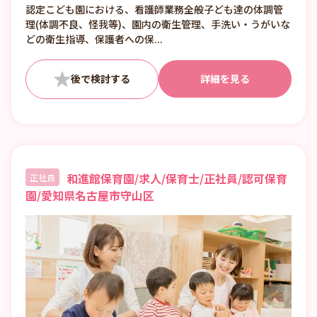
・休憩：45分
認定こども園における、看護師業務全般子ども達の体調管
＊1か月単位のシフト制 ＊週平均 35.27時
理(体調不良、怪我等)、園内の衛生管理、手洗い・うがいな
間 ＊月平均152.85時間
どの衛生指導、保護者への保...
・残業：月平均4時間
詳細を見る
和進館保育園/求人/保育士/正社員/認可保育
正社員
園/愛知県名古屋市守山区