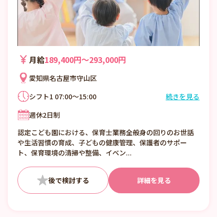
月給
189,400円〜293,000円
愛知県名古屋市守山区
シフト1 07:00～15:00
続きを見る
シフト2 09:00～17:00
週休2日制
シフト3 11:30～19:30
7時00分〜15時00分
認定こども園における、保育士業務全般身の回りのお世話
9時00分〜17時00分
や生活習慣の育成、子どもの健康管理、保護者のサポー
11時30分〜19時30分
ト、保育環境の清掃や整備、イベン...
7時00分〜19時30分の時間の間の7時間程度
詳細を見る