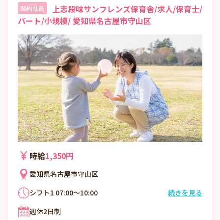
上志段味サンフレンズ保育舎/求人/保育士/
契約社員
パート/小規模/ 愛知県名古屋市守山区
時給
1,350円
愛知県名古屋市守山区
シフト1 07:00～10:00
続きを見る
シフト2 07:00～12:45
週休2日制
シフト3 07:00～16:00