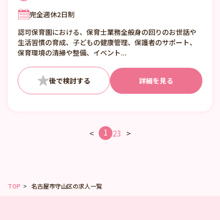
シフト2 09:00～18:00
完全週休2日制
シフト3 11:00～20:00
認可保育園における、保育士業務全般身の回りのお世話や
生活習慣の育成、子どもの健康管理、保護者のサポート、
保育環境の清掃や整備、イベント...
詳細を見る
1
<
2
3
>
TOP
名古屋市守山区の求人一覧