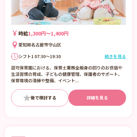
時給
1,300円〜1,400円
愛知県名古屋市守山区
シフト1 07:30～19:30
続きを見る
シフト制
認可保育園における、保育士業務全般身の回りのお世話や
7:30～19:30の間の8時間以内でご相談
生活習慣の育成、子どもの健康管理、保護者のサポート、
週3日から相談可
保育環境の清掃や整備、イベント...
詳細を見る