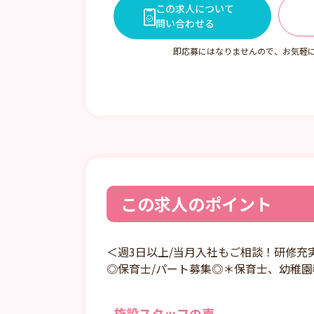
週3日から相談可
この求人について
問い合わせる
即応募にはなりませんので、お気軽
この求人のポイント
＜週3日以上/当月入社もご相談！研修充
◎保育士/パート募集◎＊保育士、幼稚園
施設スタッフの声