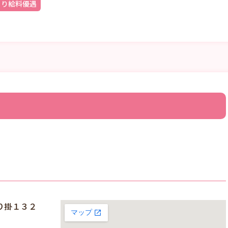
より給料優遇
り掛１３２