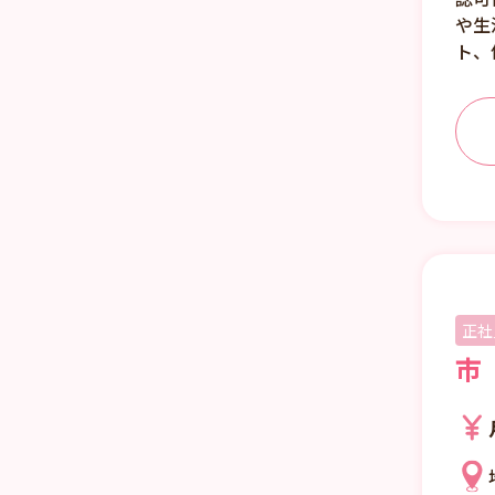
や生
ト、
正社
市