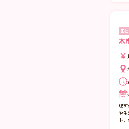
正社
木
認可
や生
ト、