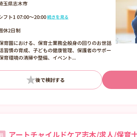
埼玉県志木市
シフト1 07:00～20:00
続きを見る
7:00～20:00の間で実
週休2日制
働8時間（休憩60分）
1ヶ月単位の変形労働
保育園における、保育士業務全般身の回りのお世話
時間制
活習慣の育成、子どもの健康管理、保護者のサポー
開園時間内でシフト制
保育環境の清掃や整備、イベント...
（週40時間）
アートチャイルドケア志木/求人/保育士
員