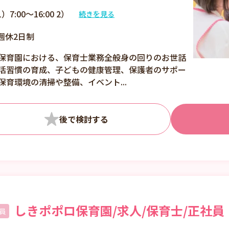
1）7:00～16:00 2）
続きを見る
8:00～17:00 または
週休2日制
10:00～20:00の間の8
時間程度
保育園における、保育士業務全般身の回りのお世話
活習慣の育成、子どもの健康管理、保護者のサポー
保育環境の清掃や整備、イベント...
しきポポロ保育園/求人/保育士/正社員
員