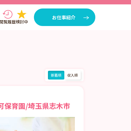
お仕事紹介
閲覧履歴
検討中
新着順
収入順
可保育園/埼玉県志木市