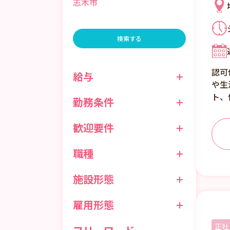
志木市
検索する
認可
給与
や生
ト、
勤務条件
歓迎要件
職種
施設形態
雇用形態
正社