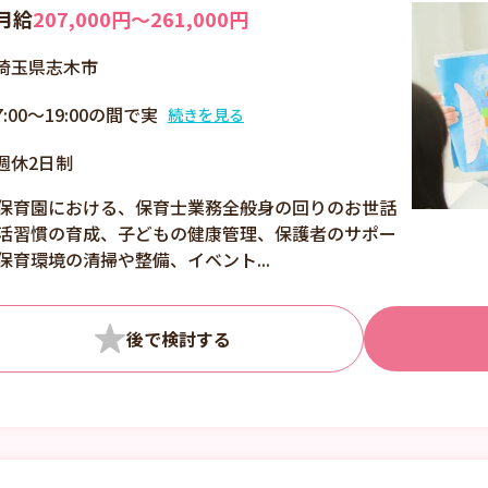
月給
207,000円〜261,000円
埼玉県志木市
7:00～19:00の間で実
続きを見る
働8時間シフト制（休
週休2日制
憩60分） ■残業月平
均10時間
保育園における、保育士業務全般身の回りのお世話
活習慣の育成、子どもの健康管理、保護者のサポー
保育環境の清掃や整備、イベント...