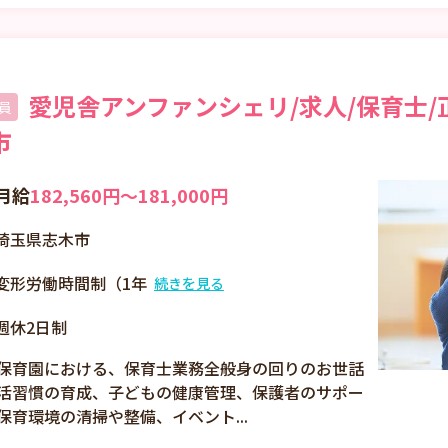
愛児舎アンファンシェリ/求人/保育士/
員
市
月給
182,560円〜181,000円
埼玉県志木市
変形労働時間制（1年
続きを見る
単位） 1)7：00～16：
週休2日制
00 2)8：00～17：00
3)10：00～19：00 又
保育園における、保育士業務全般身の回りのお世話
は7：00～20：00の間
活習慣の育成、子どもの健康管理、保護者のサポー
の8時間 （休憩60分）
保育環境の清掃や整備、イベント...
※時間外勤務 月平均