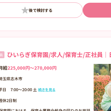
10時間
ひいらぎ保育園/求人/保育士/正社員｜
員
月給
225,000円〜270,000円
埼玉県志木市
平日 7:00～20:00 土
続きを見る
曜日 7:00～
週休2日制
19:00（隔週） 上記の
時間のうち8時間勤務
保育園における、保育士業務全般身の回りのお世話