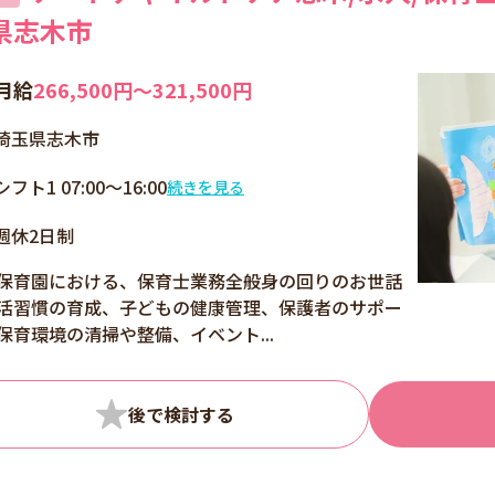
県志木市
月給
266,500円〜321,500円
埼玉県志木市
シフト1 07:00～16:00
続きを見る
シフト2 08:00～17:00
週休2日制
シフト3 11:00～20:00
保育園における、保育士業務全般身の回りのお世話
活習慣の育成、子どもの健康管理、保護者のサポー
保育環境の清掃や整備、イベント...