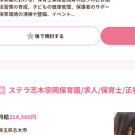
※残業月平均1.5時間
活習慣の育成、子どもの健康管理、保護者のサポー
程度 ◆残業削減に向
保育環境の清掃や整備、イベント...
けた取り組み ・ICTシ
ステムを導入し、書類
業務の負担削減を実現
しています。 ・フリ
ー保育士に任せて事務
業務に集中できる時間
を別途取ることができ
ます。 ・基準以上の
職員配置で余裕ある保
育ができます。 ※同
ステラ志木宗岡保育園/求人/保育士/正
園にて、パート・アル
員
バイトも募集中！詳細
はお気軽にお問い合わ
せください。
月給
214,500円
埼玉県志木市