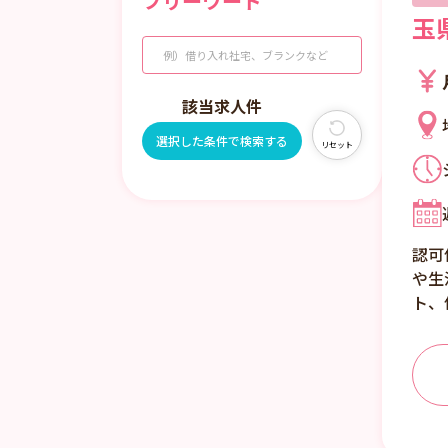
フリーワード
玉
該当求人
件
選択した条件で検索する
リセット
認可
や生
ト、