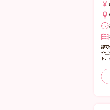
認可
や生
ト、