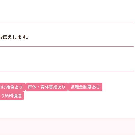
お伝えします。
向け給食あり
産休・育休実績あり
退職金制度あり
より給料優遇