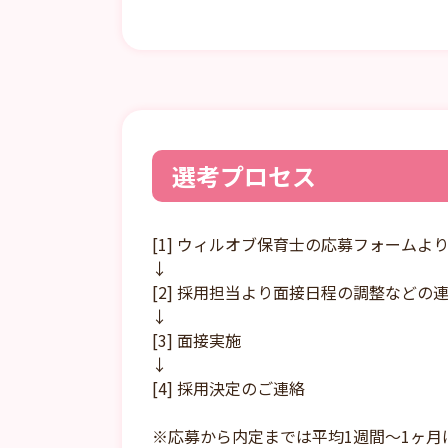
選考プロセス
[1] ウィルオブ保育士の応募フォームよ
↓
[2] 採用担当より面接日程の調整などの
↓
[3] 面接実施
↓
[4] 採用決定のご連絡
※応募から内定までは平均1週間～1ヶ月