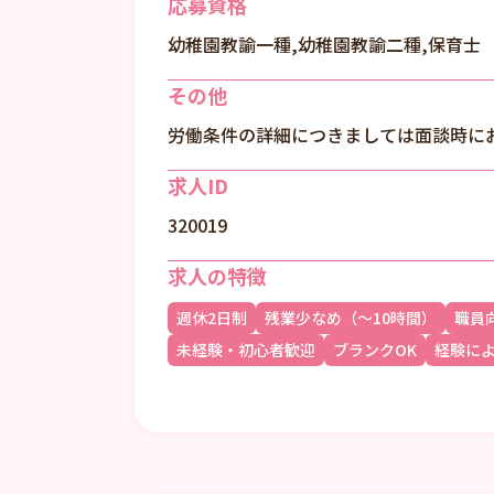
応募資格
幼稚園教諭一種,幼稚園教諭二種,保育士
その他
労働条件の詳細につきましては面談時に
求人ID
320019
求人の特徴
週休2日制
残業少なめ（～10時間）
職員
未経験・初心者歓迎
ブランクOK
経験に