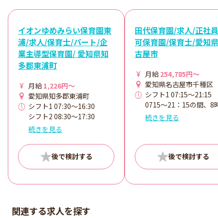
イオンゆめみらい保育園東
田代保育園/求人/正社員
浦/求人/保育士/パート/企
可保育園/保育士/愛知
業主導型保育園/ 愛知県知
古屋市
多郡東浦町
月給
254,785円～
愛知県名古屋市千種区
月給
1,226円～
シフト1 07:15～21:15
愛知県知多郡東浦町
0715～21：15の間、8
シフト1 07:30～16:30
シフト制
シフト2 08:30～17:30
続きを見る
シフト3 09:30～18:30
続きを見る
シフト4 11:00～翌20:00
7：00～22：00内 実働8時
間
オープンから現在まで、お
子様のお預かり最終時間
20:00です。
関連する求人を探す