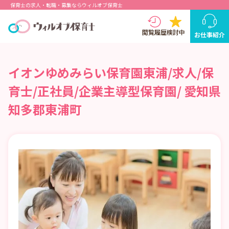
保育士の求人・転職・募集ならウィルオブ保育士
閲覧履歴
検討中
お仕事紹介
イオンゆめみらい保育園東浦/求人/保
育士/正社員/企業主導型保育園/ 愛知県
知多郡東浦町