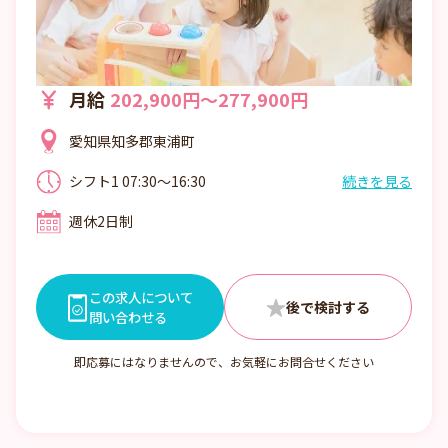
月給
202,900円～277,900円
愛知県知多郡東浦町
シフト1 07:30～16:30
続きを見る
シフト2 08:30～17:30
週休2日制
シフト3 09:30～18:30
シフト4 11:00～翌20:00
7：00～22：00内 実働8時間
オープンから現在まで、お子様のお預かり
この求人について
最終時間20:00です。
問い合わせる
即応募にはなりませんので、お気軽にお問合せください