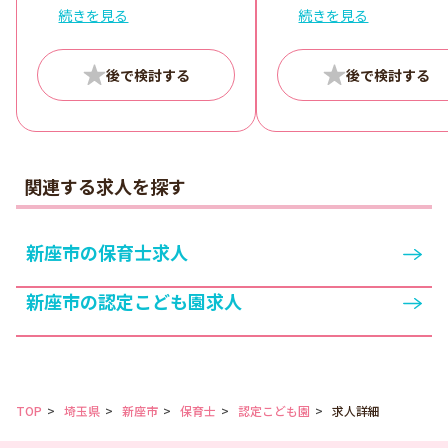
間（休憩60分）
続きを見る
続きを見る
1ヶ月単位の変形労働時間制
開園時間内でシフト制（週
40時間）
関連する求人を探す
新座市の保育士求人
新座市の認定こども園求人
TOP
埼玉県
新座市
保育士
認定こども園
求人詳細