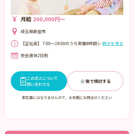
月給
200,000円～
埼玉県新座市
【正社員】 7:00～19:00のうち実働8時間シ
続きを見る
フト制 ※ひと月毎に希望を提出してもら
完全週休2日制
い、希望に添える様作成しています！ ※残
業無し！持ち帰り業務も無し！
この求人について
問い合わせる
即応募にはなりませんので、お気軽にお問合せください