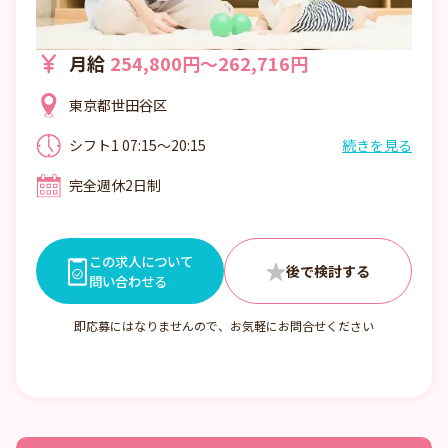
月給
254,800円～262,716円
東京都世田谷区
シフト1 07:15～20:15
続きを見る
7:15～20:15の間で実働8時間シフト制 ※1
完全週休2日制
カ月単位の変形労働時間制 シフト例 7:15～
16:00 8:15～17:00 10:00～18:45ほか
この求人について
問い合わせる
即応募にはなりませんので、お気軽にお問合せください