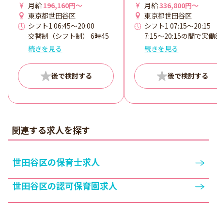
月給
196,160円～
月給
336,800円～
東京都世田谷区
東京都世田谷区
シフト1 06:45～20:00
シフト1 07:15～20:15
交替制（シフト制） 6時45
7:15～20:15の間で実働
分～20時00分の時間の間の
間シフト制（休憩45分
続きを見る
続きを見る
8時間 ※シフト制（早出、
※1カ月単位の変形労働
遅出は月1回～2回程度） ※
制 シフト例 7:15～16:0
日曜祝日出勤あり。（年4回
8:15～17:00 10:00～18:
～5回程度） ※休憩60分
ほか
（法定通り） ※残業月平均
15時間
関連する求人を探す
世田谷区の保育士求人
世田谷区の認可保育園求人