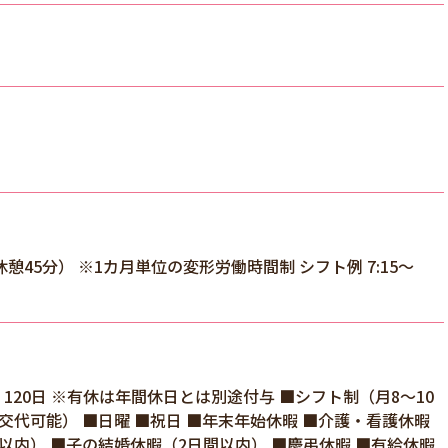
（休憩45分） ※1カ月単位の変形労働時間制 シフト例 7:15～
120日 ※有休は年間休日とは別途付与 ■シフト制（月8～10
交代可能） ■日曜 ■祝日 ■年末年始休暇 ■介護・看護休暇
以内） ■子の結婚休暇（2日間以内） ■慶弔休暇 ■有給休暇