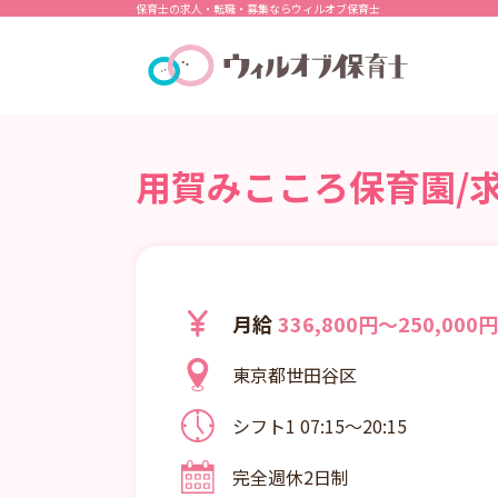
保育士の求人・転職・募集ならウィルオブ保育士
用賀みこころ保育園/求
月給
336,800円～250,000円
東京都世田谷区
シフト1 07:15～20:15
7:15～20:15の間で実働8時間シ
完全週休2日制
分） ※1カ月単位の変形労働時間