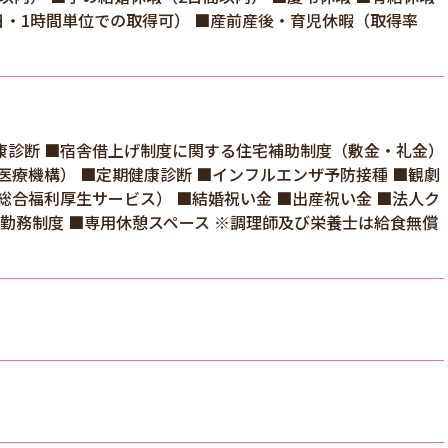
半日・1時間単位での取得可） ■産前産後・育児休暇（取得率
健康診断 ■宿舎借上げ制度に関する住宅補助制度（敷金・礼金）
医療機構） ■定期健康診断 ■インフルエンザ予防接種 ■観劇
総合福利厚生サービス） ■結婚祝い金 ■出産祝い金 ■法人ク
短勤務制度 ■専用休憩スペース ※調理師及び栄養士は給食無償