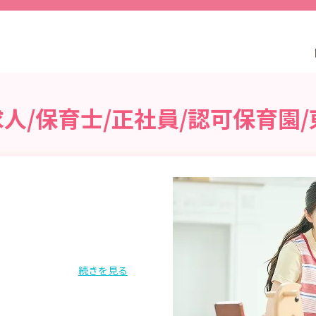
人/保育士/正社員/認可保育園
続きを見る
フト制（休憩45
制 シフト例