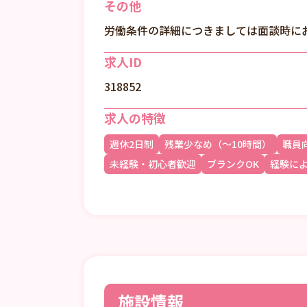
その他
労働条件の詳細につきましては面談時に
求人ID
318852
求人の特徴
週休2日制
残業少なめ（～10時間）
職員
未経験・初心者歓迎
ブランクOK
経験に
施設情報