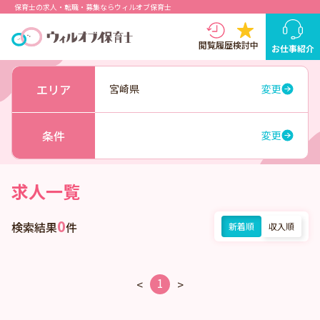
保育士の求人・転職・募集ならウィルオブ保育士
閲覧履歴
検討中
お仕事紹介
エリア
宮崎県
変更
条件
変更
求人一覧
0
検索結果
件
新着順
収入順
1
<
>