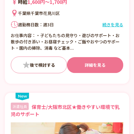
時給
1,600円〜1,700円
千葉県千葉市花見川区
週勤務日数：週3日
続きを見る
①7:00〜16:00 （休憩1:00）
お仕事内容：・子どもたちの見守り・遊びのサポート・お
②8:00〜17:00 （休憩1:00）
散歩の付き添い・お昼寝チェック・ご飯やおやつのサポー
③10:00〜19:00 （休憩1:00）
ト・園内の掃除、消毒 など基本...
■日数・曜日・時間帯相談可
■曜日・時間帯は固定可
詳細を見る
保育士/大阪市北区★働きやすい環境で乳
派遣社員
児のサポート