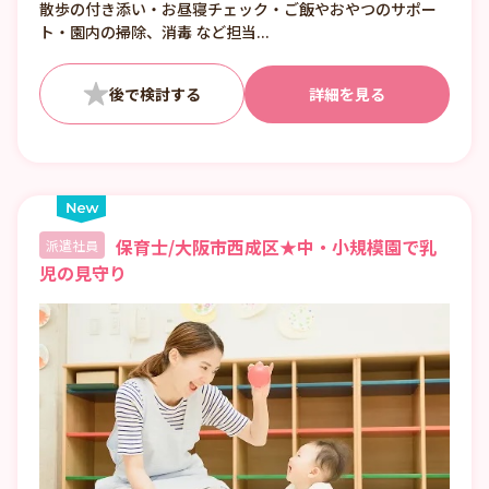
散歩の付き添い・お昼寝チェック・ご飯やおやつのサポー
③12:00〜21:00 （休憩1:00）
ト・園内の掃除、消毒 など担当...
■日数・曜日・時間帯相談可
■曜日・時間帯は固定可
詳細を見る
保育士/大阪市西成区★中・小規模園で乳
派遣社員
児の見守り