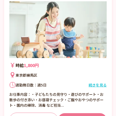
時給
1,800円
東京都練馬区
週勤務日数：週5日
続きを見る
①7:00〜16:00 （休憩1:00）
お仕事内容：・子どもたちの見守り・遊びのサポート・お
②8:00〜17:00 （休憩1:00）
散歩の付き添い・お昼寝チェック・ご飯やおやつのサポー
③12:00〜21:00 （休憩1:00）
ト・園内の掃除、消毒 など担当...
■日数・曜日・時間帯相談可