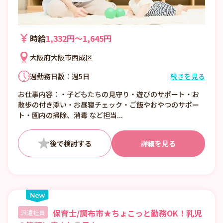
時給
1,332円〜1,645円
大阪府大阪市西成区
週勤務日数：週5日
続きを見る
①7:00〜16:00 （休憩1:00）
お仕事内容：・子どもたちの見守り・遊びのサポート・お
②8:00〜17:00 （休憩1:00）
散歩の付き添い・お昼寝チェック・ご飯やおやつのサポー
③12:00〜21:00 （休憩1:00）
ト・園内の掃除、消毒 など担当...
■日数・曜日・時間帯相談可
■曜日・時間帯は固定可
詳細を見る
保育士/調布市★ちょこっと勤務OK！乳児
派遣社員