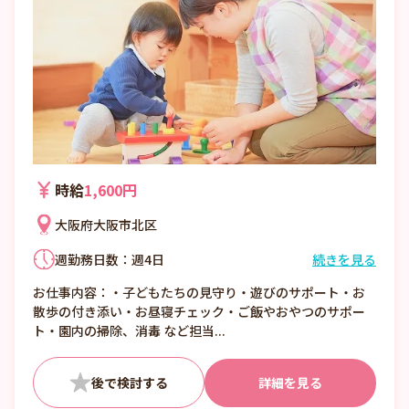
時給
1,600円
大阪府大阪市北区
週勤務日数：週4日
続きを見る
①7:00〜16:00 （休憩1:00）
お仕事内容：・子どもたちの見守り・遊びのサポート・お
②8:00〜17:00 （休憩1:00）
散歩の付き添い・お昼寝チェック・ご飯やおやつのサポー
③12:00〜21:00 （休憩1:00）
ト・園内の掃除、消毒 など担当...
■日数・曜日・時間帯相談可
■曜日・時間帯は固定可
詳細を見る