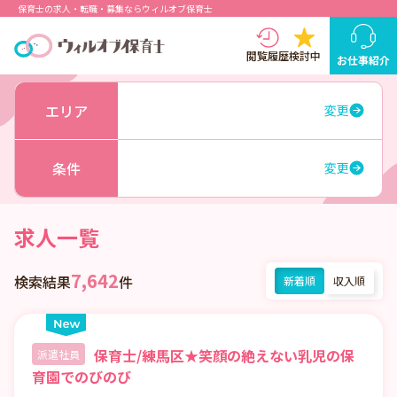
保育士の求人・転職・募集ならウィルオブ保育士
閲覧履歴
検討中
お仕事紹介
エリア
変更
条件
変更
求人一覧
7,642
検索結果
件
新着順
収入順
保育士/練馬区★笑顔の絶えない乳児の保
派遣社員
育園でのびのび