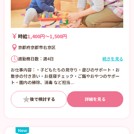
時給
1,400円〜1,500円
京都府京都市右京区
週勤務日数：週4日
続きを見る
①7:00〜16:00 （休憩1:00）
お仕事内容：・子どもたちの見守り・遊びのサポート・お
②8:00〜17:00 （休憩1:00）
散歩の付き添い・お昼寝チェック・ご飯やおやつのサポー
③12:00〜21:00 （休憩1:00）
ト・園内の掃除、消毒 など担当...
■日数・曜日・時間帯相談可
■曜日・時間帯は固定可
詳細を見る