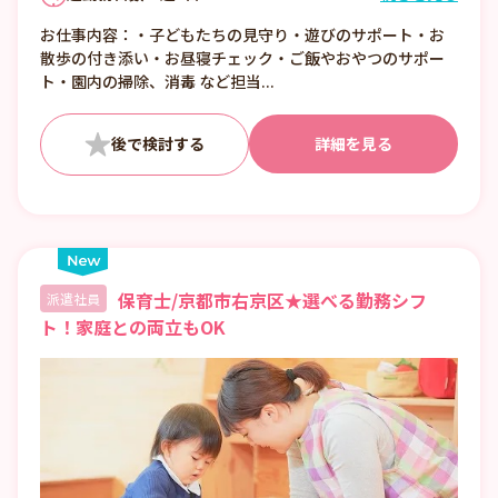
①7:00〜16:00 （休憩1:00）
お仕事内容：・子どもたちの見守り・遊びのサポート・お
②8:00〜17:00 （休憩1:00）
散歩の付き添い・お昼寝チェック・ご飯やおやつのサポー
③12:00〜21:00 （休憩1:00）
ト・園内の掃除、消毒 など担当...
■日数・曜日・時間帯相談可
■曜日・時間帯は固定可
詳細を見る
保育士/京都市右京区★選べる勤務シフ
派遣社員
ト！家庭との両立もOK