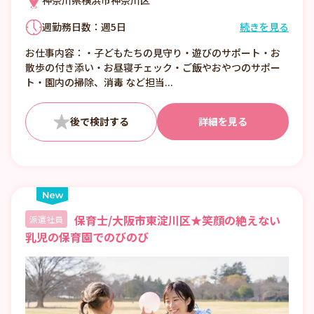
神奈川県横浜市神奈川区
週勤務日数：週5日
続きを見る
①7:00〜16:00 （休憩1:00）
お仕事内容：・子どもたちの見守り・遊びのサポート・お
②8:00〜17:00 （休憩1:00）
散歩の付き添い・お昼寝チェック・ご飯やおやつのサポー
③12:00〜21:00 （休憩1:00）
ト・園内の掃除、消毒 など担当...
■日数・曜日・時間帯相談可
■曜日・時間帯は固定可
詳細を見る
保育士/大阪市東淀川区★笑顔の絶えない
派遣社員
乳児の保育園でのびのび