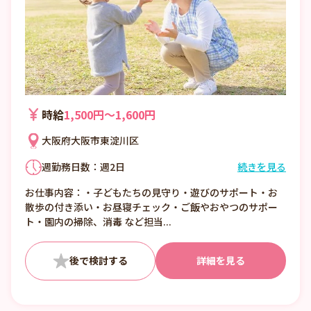
時給
1,500円〜1,600円
大阪府大阪市東淀川区
週勤務日数：週2日
続きを見る
①7:00〜16:00 （休憩1:00）
お仕事内容：・子どもたちの見守り・遊びのサポート・お
②8:00〜17:00 （休憩1:00）
散歩の付き添い・お昼寝チェック・ご飯やおやつのサポー
③12:00〜21:00 （休憩1:00）
ト・園内の掃除、消毒 など担当...
■日数・曜日・時間帯相談可
■曜日・時間帯は固定可
詳細を見る