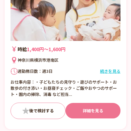
時給
1,400円〜1,600円
神奈川県横浜市港南区
週勤務日数：週3日
続きを見る
①7:00〜16:00 （休憩1:00）
お仕事内容：・子どもたちの見守り・遊びのサポート・お
②8:00〜17:00 （休憩1:00）
散歩の付き添い・お昼寝チェック・ご飯やおやつのサポー
③12:00〜21:00 （休憩1:00）
ト・園内の掃除、消毒 など担当...
■日数・曜日・時間帯相談可
■曜日・時間帯は固定可
詳細を見る