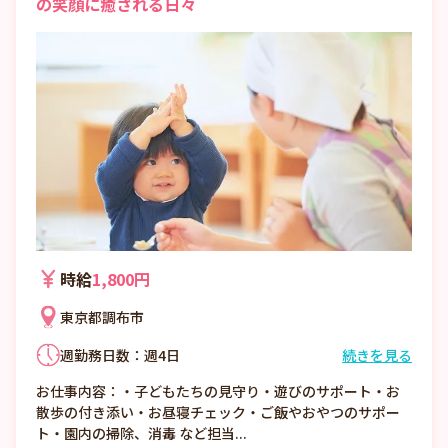
の笑顔に癒される日々
時給
1,800円
東京都調布市
週勤務日数：週4日
続きを見る
①7:00〜16:00 （休憩1:00）
お仕事内容：・子どもたちの見守り・遊びのサポート・お
②8:00〜17:00 （休憩1:00）
散歩の付き添い・お昼寝チェック・ご飯やおやつのサポー
③12:00〜21:00 （休憩1:00）
ト・園内の掃除、消毒 など担当...