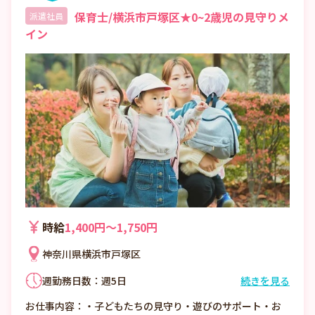
保育士/横浜市戸塚区★0~2歳児の見守りメ
派遣社員
イン
時給
1,400円〜1,750円
神奈川県横浜市戸塚区
週勤務日数：週5日
続きを見る
①7:00〜16:00 （休憩1:00）
お仕事内容：・子どもたちの見守り・遊びのサポート・お
②8:00〜17:00 （休憩1:00）