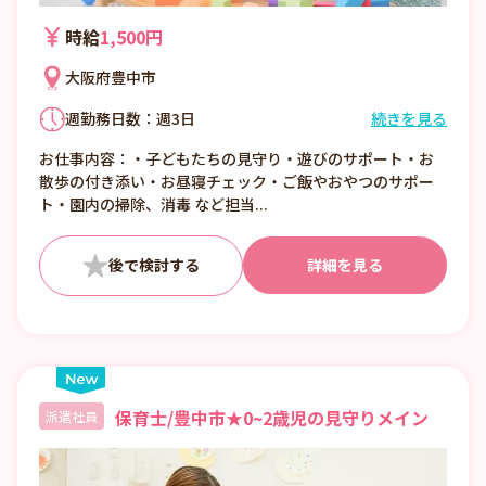
時給
1,500円
大阪府豊中市
週勤務日数：週3日
続きを見る
①7:00〜16:00 （休憩1:00）
お仕事内容：・子どもたちの見守り・遊びのサポート・お
②8:00〜17:00 （休憩1:00）
散歩の付き添い・お昼寝チェック・ご飯やおやつのサポー
③12:00〜21:00 （休憩1:00）
ト・園内の掃除、消毒 など担当...
■日数・曜日・時間帯相談可
■曜日・時間帯は固定可
詳細を見る
保育士/豊中市★0~2歳児の見守りメイン
派遣社員