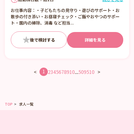
①7:00〜16:00 （休憩1:00）
お仕事内容：・子どもたちの見守り・遊びのサポート・お
②8:00〜17:00 （休憩1:00）
散歩の付き添い・お昼寝チェック・ご飯やおやつのサポー
③12:00〜21:00 （休憩1:00）
ト・園内の掃除、消毒 など担当...
■日数・曜日・時間帯相談可
■曜日・時間帯は固定可
詳細を見る
1
<
2
3
4
5
6
7
8
9
10
...
509
510
>
TOP
求人一覧