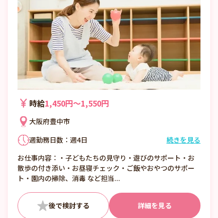
時給
1,450円〜1,550円
大阪府豊中市
週勤務日数：週4日
続きを見る
①7:00〜16:00 （休憩1:00）
お仕事内容：・子どもたちの見守り・遊びのサポート・お
②8:00〜17:00 （休憩1:00）
散歩の付き添い・お昼寝チェック・ご飯やおやつのサポー
③12:00〜21:00 （休憩1:00）
ト・園内の掃除、消毒 など担当...
■日数・曜日・時間帯相談可
■曜日・時間帯は固定可
詳細を見る