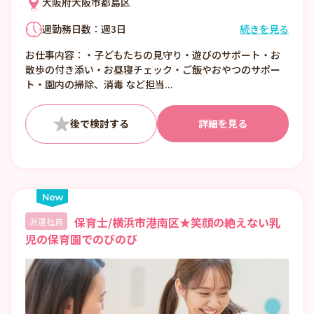
大阪府大阪市都島区
週勤務日数：週3日
続きを見る
①7:00〜16:00 （休憩1:00）
お仕事内容：・子どもたちの見守り・遊びのサポート・お
②8:00〜17:00 （休憩1:00）
散歩の付き添い・お昼寝チェック・ご飯やおやつのサポー
③12:00〜21:00 （休憩1:00）
ト・園内の掃除、消毒 など担当...
■日数・曜日・時間帯相談可
■曜日・時間帯は固定可
詳細を見る
保育士/横浜市港南区★笑顔の絶えない乳
派遣社員
児の保育園でのびのび