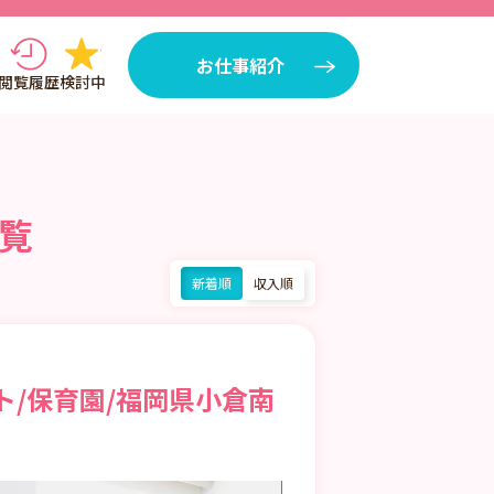
お仕事紹介
閲覧履歴
検討中
覧
新着順
収入順
ト/保育園/福岡県小倉南