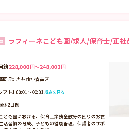
ラフィーネこども園/求人/保育士/正社
員
月給
228,000円〜248,000円
福岡県北九州市小倉南区
シフト1 00:01～00:01
続きを見る
7:30～19:00の間の8時
週休2日制
間勤務
こども園における、保育士業務全般身の回りのお世
生活習慣の育成、子どもの健康管理、保護者のサポ