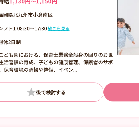
時給
1,130円〜1,150円
福岡県北九州市小倉南区
シフト1 08:30～17:30
続きを見る
8:30～18:30の間、8時
週休2日制
間以内でご相談
こども園における、保育士業務全般身の回りのお世
生活習慣の育成、子どもの健康管理、保護者のサポ
、保育環境の清掃や整備、イベン...