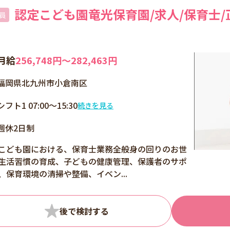
認定こども園竜光保育園/求人/保育士/
員
月給
256,748円〜282,463円
福岡県北九州市小倉南区
シフト1 07:00～15:30
続きを見る
シフト2 08:00～16:30
週休2日制
シフト3 10:30～19:00
こども園における、保育士業務全般身の回りのお世
生活習慣の育成、子どもの健康管理、保護者のサポ
、保育環境の清掃や整備、イベン...