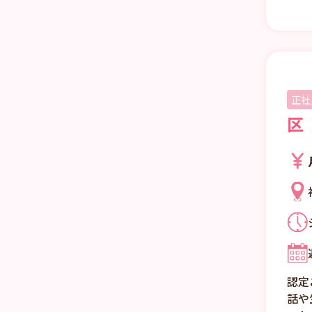
正社
区
認定
話や