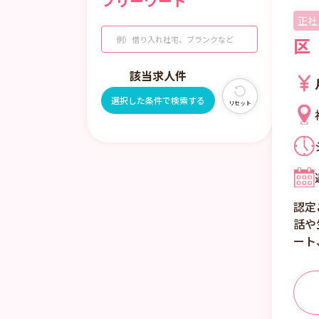
フリーワード
正社
区
該当求人
件
選択した条件で検索する
リセット
認定
話や
ート