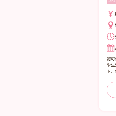
正社
認可
や生
ト、