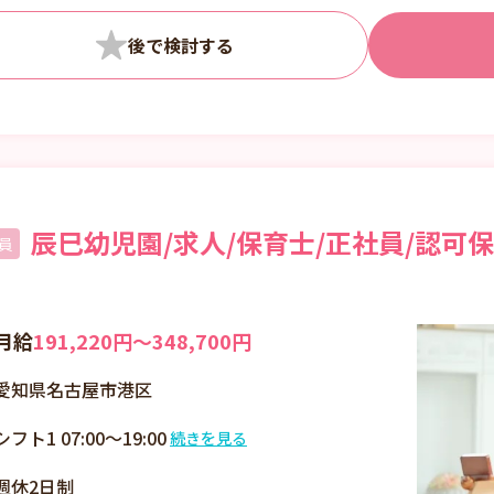
辰巳幼児園/求人/保育士/正社員/認可
員
月給
191,220円〜348,700円
愛知県名古屋市港区
シフト1 07:00～19:00
続きを見る
07：00～19：00まで
週休2日制
の間8時間