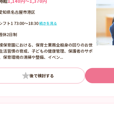
時給
1,140円〜1,370円
愛知県名古屋市港区
シフト1 73:00～18:30
続きを見る
7：30～18：30の間、
週休2日制
8時間以内でご相談
模保育園における、保育士業務全般身の回りのお世
生活習慣の育成、子どもの健康管理、保護者のサポ
、保育環境の清掃や整備、イベン...