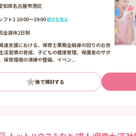
愛知県名古屋市港区
シフト1 10:00～19:00
続きを見る
1）10:00～19:00（平
完全週休2日制
日） 2）9:00～18:00
（土曜・学校休校日）
発達支援における、保育士業務全般身の回りのお世
休憩時間：60分
生活習慣の育成、子どもの健康管理、保護者のサポ
、保育環境の清掃や整備、イベン...
トットハウスみなと/求人/保育士/正社