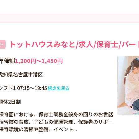
トットハウスみなと/求人/保育士/パー
ト
年俸制
1,200円〜1,450円
愛知県名古屋市港区
シフト1 07:15～19:45
続きを見る
シフト制
週休2日制
7：15 ～ 19：45 内
で、実働 8h・休憩 1h
保育園における、保育士業務全般身の回りのお世話
週3日から相談可
活習慣の育成、子どもの健康管理、保護者のサポー
保育環境の清掃や整備、イベント...