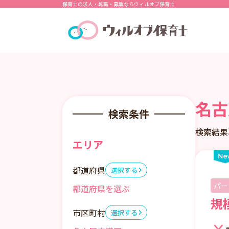
保育士の求人・転職・募集ならウィルオブ保育士
名古
検索条件
検索結果
エリア
都道府県
選択する
パー
規
市区町村
選択する