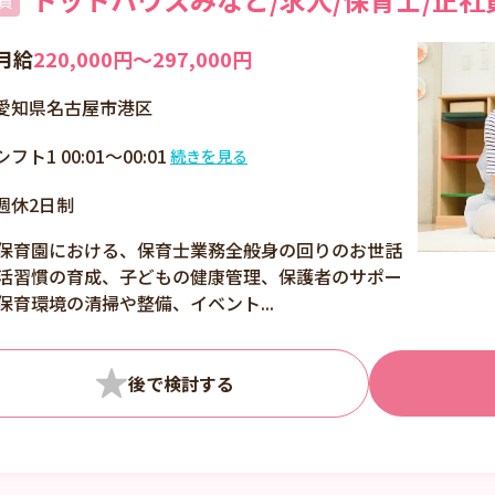
員
月給
220,000円〜297,000円
愛知県名古屋市港区
シフト1 00:01～00:01
続きを見る
シフト制
週休2日制
7：15 ～ 19：45 内
で、実働 8h・休憩 1h
保育園における、保育士業務全般身の回りのお世話
活習慣の育成、子どもの健康管理、保護者のサポー
保育環境の清掃や整備、イベント...