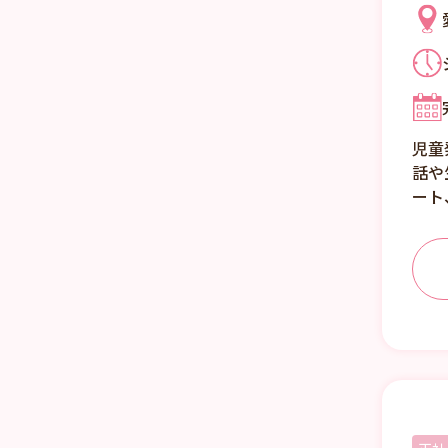
児童
話や
ート