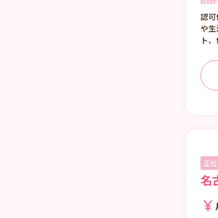
認可
や生
ト、
正社
名