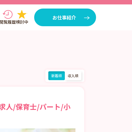
お仕事紹介
閲覧履歴
検討中
新着順
収入順
人/保育士/パート/小