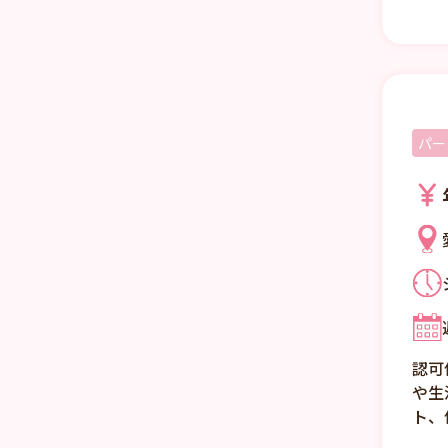
パー
認可
や生
ト、