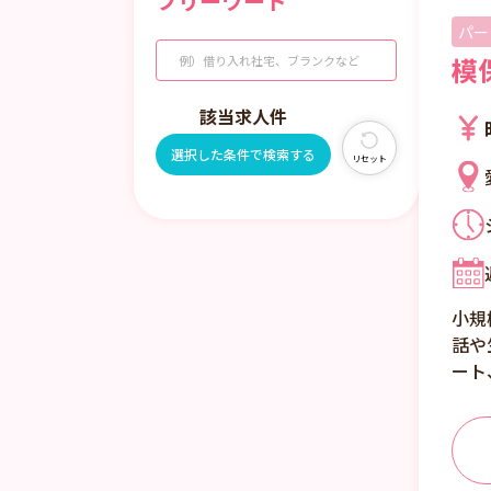
フリーワード
パー
模
該当求人
件
選択した条件で検索する
リセット
小規
話や
ート