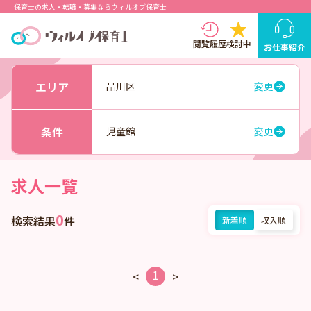
保育士の求人・転職・募集ならウィルオブ保育士
閲覧履歴
検討中
お仕事紹介
エリア
品川区
変更
条件
児童館
変更
求人一覧
0
検索結果
件
新着順
収入順
1
<
>