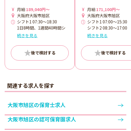
月給
189,040円～
月給
171,100円～
大阪府大阪市旭区
大阪府大阪市旭区
シフト1 07:30～18:30
シフト1 07:00～15:30
1日8時間、1週間40時間シ
シフト2 08:30～17:00
フト制交替勤務 7:15～
シフト3 01:00～18:30
続きを見る
続きを見る
16:15 8:00～17:00 8:30～
シフト4 10:30～翌19:0
17:30 ～C9:00～18:00 ～
＜平日＞ 早出 7:00～15:
D9:30～18:30 休憩:60分以
普通 8:30～17:00 普通
上
10:00～18:30 超遅番 10
～19:00
＜土曜＞ 早出 7:00～15:
普通 8:30～17:00 遅出 9
～18:00 実働8時間以上
関連する求人を探す
時間：60 時間外勤務：
大阪市旭区の保育士求人
大阪市旭区の認可保育園求人