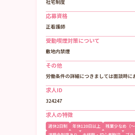
社宅制度
応募資格
正看護師
受動喫煙対策について
敷地内禁煙
その他
労働条件の詳細につきましては面談時に
求人ID
324247
求人の特徴
週休2日制
年休120日以上
残業少なめ（～
退職金制度あり
未経験・初心者歓迎
ブラ