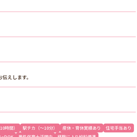
お伝えします。
10時間）
駅チカ（～10分）
産休・育休実績あり
住宅手当あり
ンクOK
男性保育士活躍中
経験により給料優遇