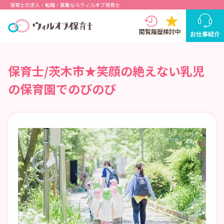
保育士の求人・転職・募集ならウィルオブ保育士
閲覧履歴
検討中
お仕事紹介
保育士/茨木市★笑顔の絶えない乳児
の保育園でのびのび