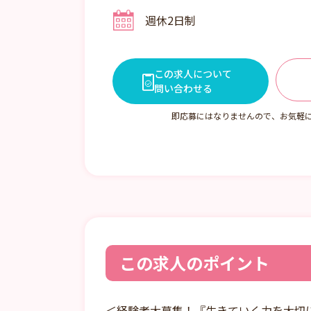
シフト2 09:00～18:00
週休2日制
シフト3 10:00～19:00
7:15～19:00の間のお8時間労働
シフト制
この求人について
問い合わせる
即応募にはなりませんので、お気軽
この求人のポイント
＜経験者大募集！『生きていく力を大切