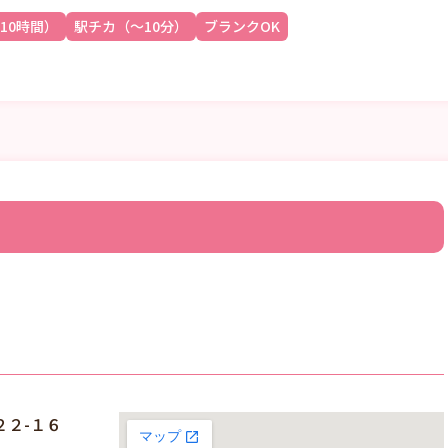
10時間）
駅チカ（～10分）
ブランクOK
２-１６