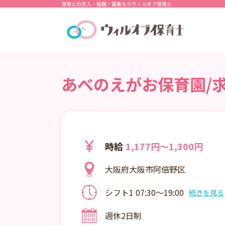
保育士の求人・転職・募集ならウィルオブ保育士
あべのえがお保育園/求
時給
1,177円～1,300円
大阪府大阪市阿倍野区
シフト1 07:30～19:00
続きを見る
730～19:00の間
週休2日制
時間は相談