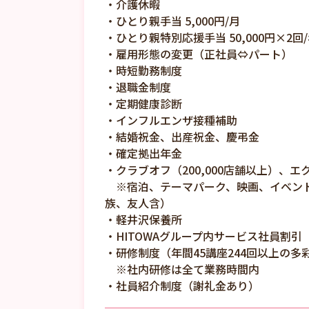
・介護休暇
・ひとり親手当 5,000円/月
・ひとり親特別応援手当 50,000円×
・雇用形態の変更（正社員⇔パート）
・時短勤務制度
・退職金制度
・定期健康診断
・インフルエンザ接種補助
・結婚祝金、出産祝金、慶弔金
・確定拠出年金
・クラブオフ（200,000店舗以上）、
※宿泊、テーマパーク、映画、イベント
族、友人含）
・軽井沢保養所
・HITOWAグループ内サービス社員割
・研修制度（年間45講座244回以上の多
※社内研修は全て業務時間内
・社員紹介制度（謝礼金あり）