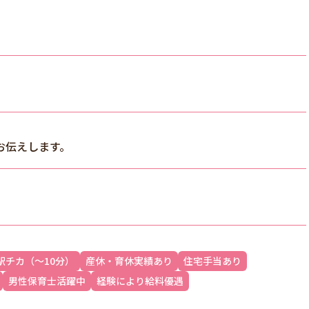
お伝えします。
駅チカ（～10分）
産休・育休実績あり
住宅手当あり
男性保育士活躍中
経験により給料優遇