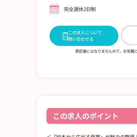
シフト2 08:00～17:00
完全週休2日制
シフト3 09:00～18:00
シフト4 10:00～翌19:00
その他時間帯もございますので
合わせください。
この求人について
問い合わせる
即応募にはなりませんので、お気軽
この求人のポイント
＜『絵本から広がる保育』が魅力の職場！