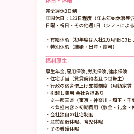
休日・休暇
完全週休2日制
年間休日：123日程度（年末年始休暇等
日曜・祝日・その他週1日（シフトによる
・有給休暇（初年度は入社2カ月後に3日
・特別休暇（結婚・出産・慶弔）
福利厚生
厚生年金,雇用保険,労災保険,健康保険
・住宅手当（賃貸契約者且つ世帯主）
・行政の宿舎借上げ支援制度（月額家賃
・引越し費用 会社負担あり
※一都三県（東京・神奈川・埼玉・千
＜負担内容＞初期費用（敷金・礼金・仲介
・会社独自の社宅制度
・産前産後休暇、育児休暇
・子の看護休暇