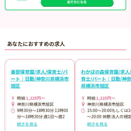
あなたにおすすめの求人
善部保育園/求人/保育士/パ
わかばの森保育園/求人
ート｜日勤/神奈川県横浜市
育士/パート｜日勤/神
旭区
県横浜市旭区
時給
1,225円～
時給
1,225円～
神奈川県横浜市旭区
神奈川県横浜市旭区
9時30分～18時30分 11時00
15:00～20:00もしくは16
分～18時30分 週1日～週2
～20:00 休憩:法人の規
日 ・休憩60分 ・時間外勤
準ずる。
続きを見る
続きを見る
務:なし 36協定における特別