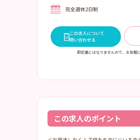
シフト2 08:00～17:00
完全週休2日制
シフト3 09:00～18:00
シフト4 10:00～翌19:00
その他時間帯もございますので
合わせください。
この求人について
問い合わせる
即応募にはなりませんので、お気軽
この求人のポイント
＜お見逃しなく！子供たちのにじいろの