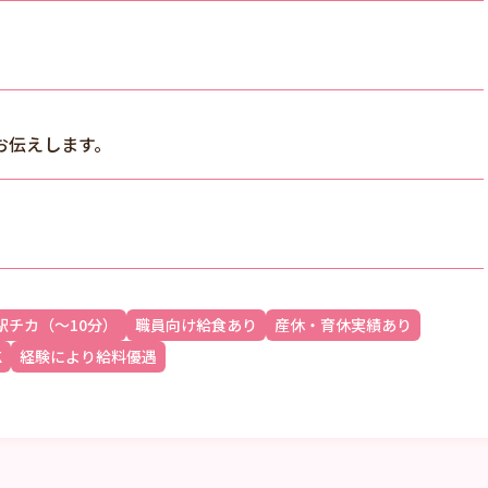
お伝えします。
駅チカ（～10分）
職員向け給食あり
産休・育休実績あり
K
経験により給料優遇