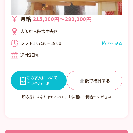
月給
215,000円～280,000円
大阪府大阪市中央区
シフト1 07:30～19:00
続きを見る
7:30～19:00の間での実働8時間（休憩1時
週休2日制
間）
■シフト例
①7：30～16：30
この求人について
②8：00～17：00
問い合わせる
③9：00～18：00
④10：00～19：00
即応募にはなりませんので、お気軽にお問合せください