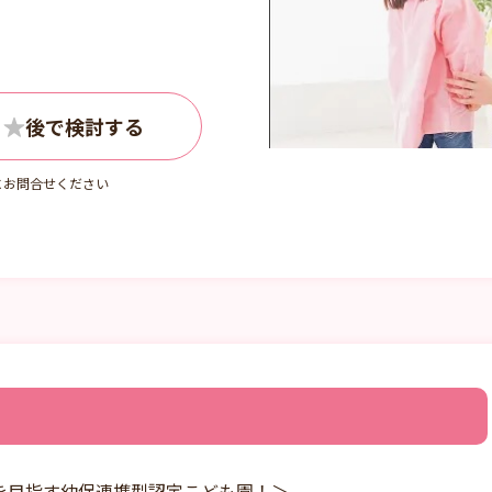
月1～2回）
月1～2回）
程度
にお問合せください
を目指す幼保連携型認定こども園！＞