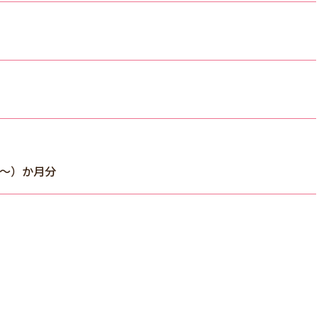
分～）か月分
）
）