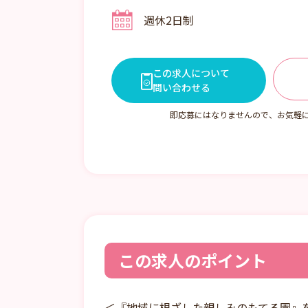
シフト2 07:00～17:00
週休2日制
シフト3 08:30～18:30
（1）8:30～17:00（休憩45分）
（2）7:00～17:00（休憩60分/
（3）8:30～18:30（休憩60分/
この求人について
問い合わせる
※時間外勤務あり 月平均5時間
即応募にはなりませんので、お気軽
※36協定締結済み
この求人のポイント
＜『地域に根ざした親しみのもてる園』