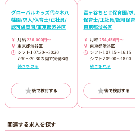
グローバルキッズ代々木八
富ヶ谷ちとせ保育園/求
幡園/求人/保育士/正社員/
保育士/正社員/認可保育
認可保育園/東京都渋谷区
東京都渋谷区
月給
236,000円～
月給
254,456円～
東京都渋谷区
東京都渋谷区
シフト1 07:30～20:30
シフト1 07:15～16:15
7:30～20:30の間で実働8時
シフト2 09:00～18:00
間シフト制（休憩60分） ◆
シフト3 10:00～19:00
続きを見る
続きを見る
残業月5.5時間以内・持ち帰
シフト4 11:15～翌20:1
り業務なし！ 当法人では
日々の生活を大切にしてい
ます。多すぎる行事は子ど
もや職員の負担になってし
まうため、生活の延長に行
事があると考え、どんなこ
とをするかは園に一任して
います。 また、GKアプリで
関連する求人を探す
社内情報の共有も行なって
おり、日々の制作や行事、