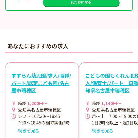
あなたにおすすめの求人
すずらん幼児園/求人/職種/
こどもの園もくれん北原
パート/認定こども園/名古
人/保育士/パート｜日勤
屋市瑞穂区
知県名古屋市瑞穂区
時給
1,200円～
時給
1,140円～
愛知県名古屋市瑞穂区
愛知県名古屋市瑞穂区
シフト1 07:30～18:45
月～土 7:00～19:00
7:30～18:45の間で実働7時
1日2時間以上・週2日
間30分のシフト制
のシフトに入れる方 ※
続きを見る
続きを見る
休憩：45分
内勤務も可能です。 ＜