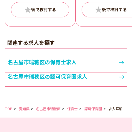
ト例＞ 8:30～16:00 7:0
9:00 17:00～19:00 ほ
フトは応相談です。 ◆
ト職員に残業をお願い
ことはなく、持ち帰り
もありません！ ・保育
のシステム化を進め、
関連する求人を探す
時間内に事務作業時間
保。業務の効率化を図
います。 ・複数担任制
名古屋市瑞穂区の保育士求人
育をしており、先生一
とりの負担軽減してい
名古屋市瑞穂区の認可保育園求人
す。 ◆活躍中の先生か
コメント ・残業はほと
ありません。職員同士
力し合い、保育時間内
間を見つけて事務作業
TOP
愛知県
名古屋市瑞穂区
保育士
認可保育園
ができる環境です。
求人詳細