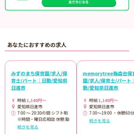
あなたにおすすめの求人
みずのまち保育園/求人/保
memorytree梅森台保
育士/パート｜日勤/愛知県
園/求人/保育士/パート
日進市
勤/愛知県日進市
時給
1,140円～
時給
1,140円～
愛知県日進市
愛知県日進市
7:00 ～ 20:30の間 シフト制
7:30～19:00 ・休憩60
※時間・曜日応相談 休憩:勤
続きを見る
務時間に応じて取得
続きを見る