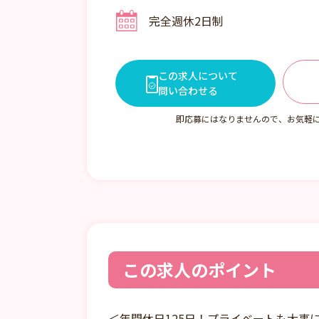
シフト2 09:00～18:00
完全週休2日制
シフト3 11:00～20:00
7:15～19:15 1日9時間拘束8
制による実働8時間勤務） *6時
間短縮正社員（要保育士資格）
この求人について
す。 ・休憩60分
問い合わせる
即応募にはなりませんので、お気軽
この求人のポイント
＜年間休日125日！プライベートも大事