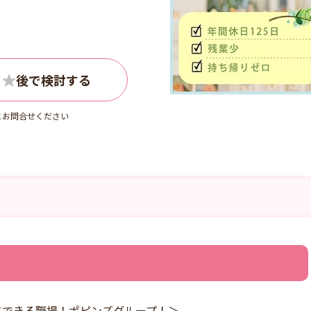
時間勤務（シフト
間勤務より、時
の相談も承りま
にお問合せください
にできる職場！ポピンズグループ！＞