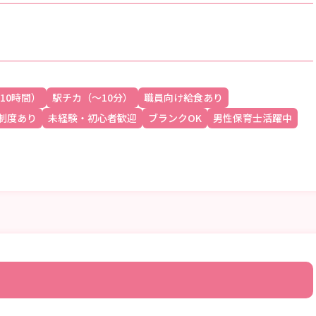
10時間）
駅チカ（～10分）
職員向け給食あり
制度あり
未経験・初心者歓迎
ブランクOK
男性保育士活躍中