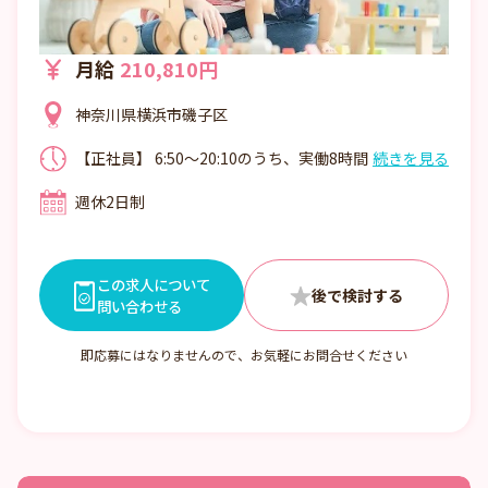
月給
210,810円
神奈川県横浜市磯子区
【正社員】 6:50～20:10のうち、実働8時間
続きを見る
シフト制 休憩60分 ※残業ほぼなし！ 【パ
週休2日制
ート】 7:00～20:00のうち応相談 ※早番・
遅番、積極採用中！朝・夕の時間帯は1日2
時間～でOK！
この求人について
問い合わせる
即応募にはなりませんので、お気軽にお問合せください