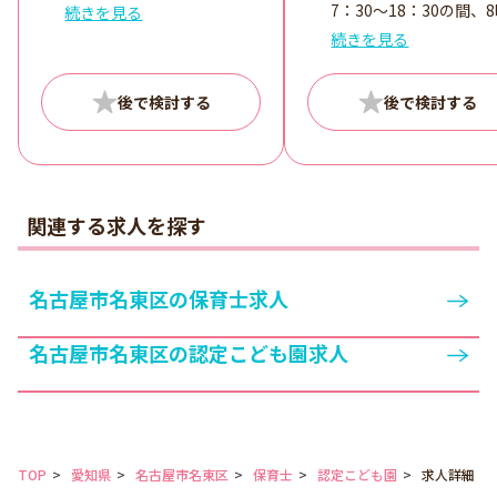
度（休憩時間は法定通り）
7：30～18：30の間、
続きを見る
週2日～5日日、1日2時間～
以内でご相談
続きを見る
OK ＜シフト例＞ 16:00～
18:00 など
＜歓迎＞ ・フルタイム可能
な方 ・夕方から19:00まで
可能な方 ・18:00～19:00の
時間に勤務可能な方 ■残業
なし／持ち帰りなし
関連する求人を探す
名古屋市名東区の保育士求人
名古屋市名東区の認定こども園求人
TOP
愛知県
名古屋市名東区
保育士
認定こども園
求人詳細