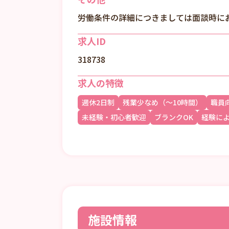
労働条件の詳細につきましては面談時に
求人ID
318738
求人の特徴
週休2日制
残業少なめ（～10時間）
職員
未経験・初心者歓迎
ブランクOK
経験に
施設情報