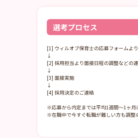
選考プロセス
[1] ウィルオブ保育士の応募フォームよ
↓
[2] 採用担当より面接日程の調整などの
↓
[3] 面接実施
↓
[4] 採用決定のご連絡
※応募から内定までは平均1週間～1ヶ月
※在職中で今すぐ転職が難しい方も調整