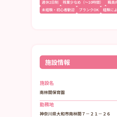
週休2日制
残業少なめ（～10時間）
職員
未経験・初心者歓迎
ブランクOK
経験に
施設情報
施設名
南林間保育園
勤務地
神奈川県大和市南林間７－２１－２６