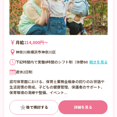
月給
214,000円〜
神奈川県横浜市神奈川区
下記時間内で実働8時間のシフト制（休憩60
続きを見る
分） 平日 6:45～20:15 土曜 6:45～18:15
週休2日制
■残業月10時間ほど！ 報告書や掲示物の作
成・各種申請などの事務業務は、一部本部ス
認可保育園における、保育士業務全般身の回りのお世話や
タッフが行なっているので負担も少なめ！ 行
生活習慣の育成、子どもの健康管理、保護者のサポート、
事前は準備などで少し残業になりますが、定
保育環境の清掃や整備、イベント...
時で帰れる日も多いのでご安心ください！お
うちで家族と過ごす時間や、一人でゆっくり
リフレッシュする時間も、毎日ちゃんと確保
詳細を見る
できます。 ※アイングループでは「自由保
育」をモットーに、職員のアイデアや意見を