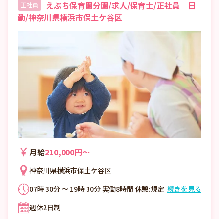
えぶち保育園分園/求人/保育士/正社員｜日
正社員
勤/神奈川県横浜市保土ケ谷区
月給
210,000円〜
神奈川県横浜市保土ケ谷区
07時 30分 ～ 19時 30分 実働8時間 休憩:規定
続きを見る
に準ずる
週休2日制