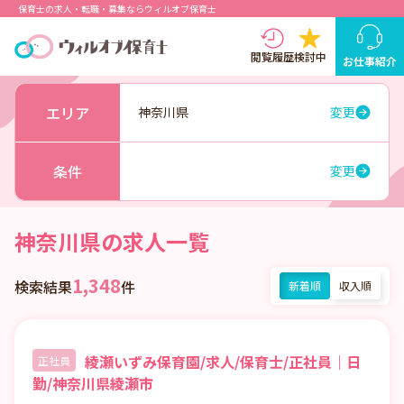
保育士の求人・転職・募集ならウィルオブ保育士
閲覧履歴
検討中
お仕事紹介
エリア
神奈川県
変更
条件
変更
神奈川県の求人一覧
1,348
検索結果
件
新着順
収入順
綾瀬いずみ保育園/求人/保育士/正社員｜日
正社員
勤/神奈川県綾瀬市