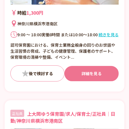
時給
1,300円
神奈川県横浜市港南区
9:00 ～ 18:00実働8時間 または10:00～18:00
続きを見る
の実働7時間 週3、4日程度、曜日は要相談 ・
認可保育園における、保育士業務全般身の回りのお世話や
休憩60分
生活習慣の育成、子どもの健康管理、保護者のサポート、
保育環境の清掃や整備、イベント...
詳細を見る
上大岡ゆう保育園/求人/保育士/正社員｜日
正社員
勤/神奈川県横浜市港南区