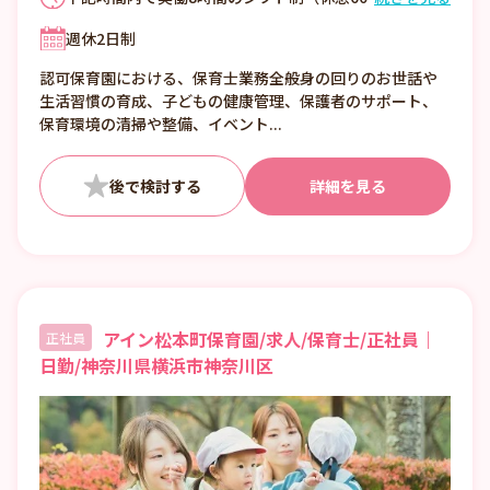
分） 平日 6:45～20:15 土曜 6:45～18:15
週休2日制
■残業月10時間ほど！ 報告書や掲示物の作
成・各種申請などの事務業務は、一部本部ス
認可保育園における、保育士業務全般身の回りのお世話や
タッフが行なっているので負担も少なめ！ 行
生活習慣の育成、子どもの健康管理、保護者のサポート、
事前は準備などで少し残業になりますが、定
保育環境の清掃や整備、イベント...
時で帰れる日も多いのでご安心ください！お
うちで家族と過ごす時間や、一人でゆっくり
リフレッシュする時間も、毎日ちゃんと確保
詳細を見る
できます。 ※アイングループでは「自由保
育」をモットーに、職員のアイデアや意見を
実現しやすい園づくりを進めています。あな
たのアイデアがカタチになり、子どもたちの
最高の笑顔につながる…そんなやりがいをぜ
ひ感じてください！
アイン松本町保育園/求人/保育士/正社員｜
正社員
日勤/神奈川県横浜市神奈川区