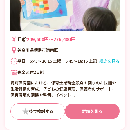
月給
209,600円〜276,400円
神奈川県横浜市港南区
平日 6:45～20:15 土曜 6:45～18:15 上記
続きを見る
時間の間で実働8時間シフト制（休憩60分）
完全週休2日制
※1カ月単位の変形労働時間制 ※土曜出勤は
月1回程度、平日に振替休日あり。 ＜シフト
認可保育園における、保育士業務全般身の回りのお世話や
例＞ 6:45～15:45 9:00～18:00 11:15～
生活習慣の育成、子どもの健康管理、保護者のサポート、
20:15 ほか ■残業月平均6時間／持ち帰り
保育環境の清掃や整備、イベント...
業務は原則禁止 【残業時間削減への取り組
み】 ・タブレットや保育システムを導入
し、保育のデジタル化を進めています。 ・勤
詳細を見る
務時間内に事務作業の時間を確保しているの
で、業務後に残って作業することはありませ
ん！勤務中は保育に専念できる環境です。