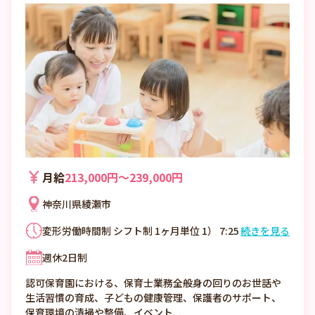
月給
213,000円〜239,000円
神奈川県綾瀬市
変形労働時間制 シフト制 1ヶ月単位 1） 7:25
続きを見る
～16:25 2） 9:00～18:00 3）10:05～19:05
週休2日制
・休憩60分 ・時間外勤務:なし 36協定におけ
る特別条項 なし
認可保育園における、保育士業務全般身の回りのお世話や
生活習慣の育成、子どもの健康管理、保護者のサポート、
保育環境の清掃や整備、イベント...