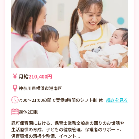
月給
210,400円
神奈川県横浜市港南区
7:00～21:00の間で実働8時間のシフト制 休
続きを見る
憩時間：60分 時間外勤務：あり（平均5時
週休2日制
間/月）
認可保育園における、保育士業務全般身の回りのお世話や
生活習慣の育成、子どもの健康管理、保護者のサポート、
保育環境の清掃や整備、イベント...