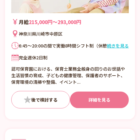
月給
215,000円〜293,000円
神奈川県川崎市中原区
6:45～20:00の間で実働8時間シフト制（休憩
続きを見る
60分） ※1カ月単位の変形労働時間制 ＜シフ
完全週休2日制
ト例＞ 6:45～15:45 8:00～17:00 9:00～
18:00 11:00～20:00 ■残業／持ち帰りほぼな
認可保育園における、保育士業務全般身の回りのお世話や
し
生活習慣の育成、子どもの健康管理、保護者のサポート、
保育環境の清掃や整備、イベント...
詳細を見る