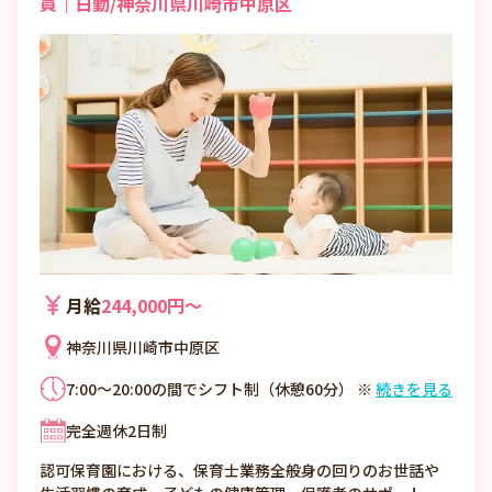
員｜日勤/神奈川県川崎市中原区
月給
244,000円〜
神奈川県川崎市中原区
7:00～20:00の間でシフト制（休憩60分） ※
続きを見る
週5日（実働8時間／休憩60分）勤務と、週4
完全週休2日制
日（実働10時間／休憩60分）勤務がありま
す。 ※1カ月単位の変形労働時間制 シフト例
認可保育園における、保育士業務全般身の回りのお世話や
7:00～16:00 8:00～17:00 8:30～17:30 9:00