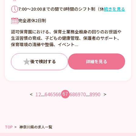
7:00～20:00までの間で8時間のシフト制（休
続きを見る
憩60分） ＜シフト例＞ 1）7:00～16:00 2）
完全週休2日制
9:00～18:00 3）10:00～19:00 全園児が帰
るまで ■残業月平均2時間
認可保育園における、保育士業務全般身の回りのお世話や
生活習慣の育成、子どもの健康管理、保護者のサポート、
保育環境の清掃や整備、イベント...
詳細を見る
67
<
1
2
...
64
65
66
68
69
70
...
89
90
>
TOP
神奈川県の求人一覧