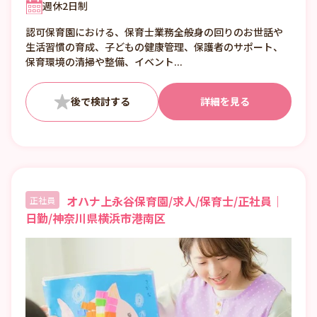
週休2日制
じて平均40時間/週とする ・時間外勤務:月平
均時間外労働時間 5時間
認可保育園における、保育士業務全般身の回りのお世話や
生活習慣の育成、子どもの健康管理、保護者のサポート、
保育環境の清掃や整備、イベント...
詳細を見る
オハナ上永谷保育園/求人/保育士/正社員｜
正社員
日勤/神奈川県横浜市港南区