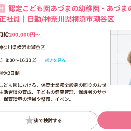
認定こども園あづまの幼稚園・あづまの
員
/正社員｜日勤/神奈川県横浜市瀬谷区
月給
200,000円〜
神奈川県横浜市瀬谷区
1）8:00～16:30 2）
続きを見る
7:00～19:30 休憩時
週休2日制
間：60分 時間外勤
務：あり
こども園における、保育士業務全般身の回りのお世
生活習慣の育成、子どもの健康管理、保護者のサポ
、保育環境の清掃や整備、イベン...