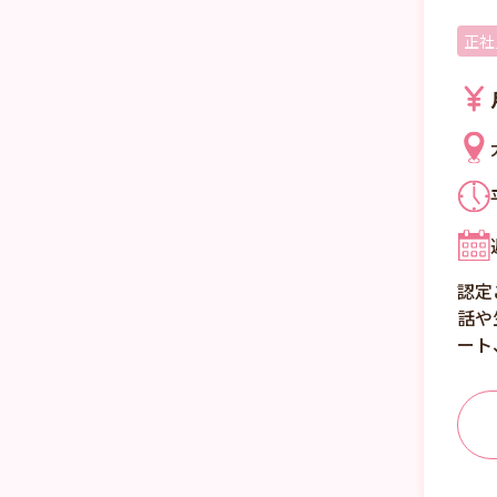
正社
認定
話や
ート