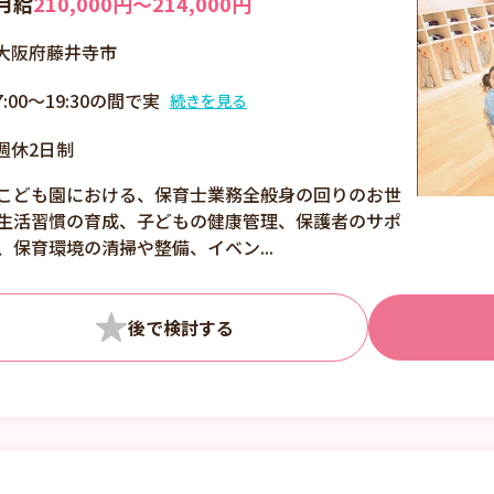
月給
210,000円〜214,000円
大阪府藤井寺市
7:00～19:30の間で実
続きを見る
働8時間シフト制（休
週休2日制
憩60分） ■残業月平
均3時間
こども園における、保育士業務全般身の回りのお世
生活習慣の育成、子どもの健康管理、保護者のサポ
、保育環境の清掃や整備、イベン...