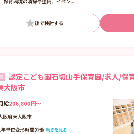
、保育環境の清掃や整備、イベン...
認定こども園石切山手保育園/求人/保育
員
東大阪市
月給
206,800円〜
大阪府東大阪市
1年単位変形時間労働
続きを見る