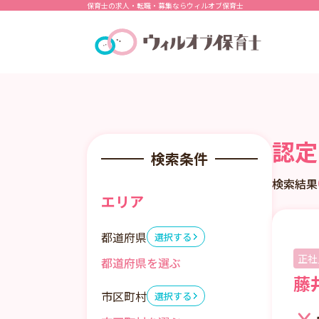
保育士の求人・転職・募集ならウィルオブ保育士
認定
検索条件
検索結果
エリア
都道府県
選択する
正社
藤
市区町村
選択する