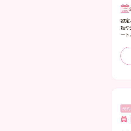
認定
話や
ート
契約
員