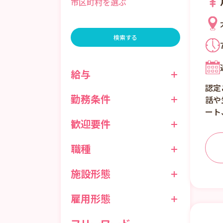
検索する
給与
認定
勤務条件
話や
ート
歓迎要件
職種
施設形態
雇用形態