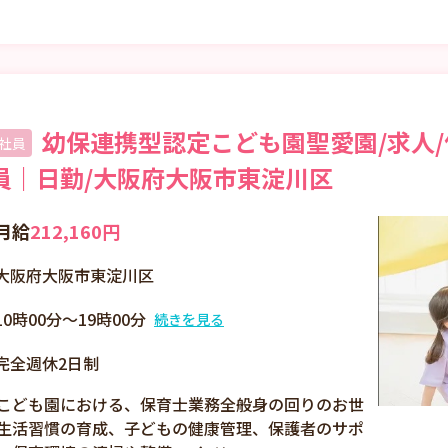
幼保連携型認定こども園聖愛園/求人/
社員
員｜日勤/大阪府大阪市東淀川区
月給
212,160円
大阪府大阪市東淀川区
10時00分～19時00分
続きを見る
9時00分～18時00分
完全週休2日制
就業時間に関する特記
事項 時間の前後等は
こども園における、保育士業務全般身の回りのお世
要相談 ・休憩60分
生活習慣の育成、子どもの健康管理、保護者のサポ