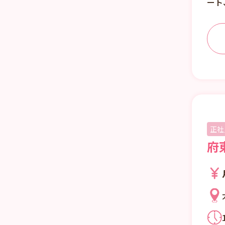
ート
正社
府