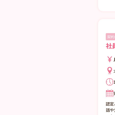
契約
社
認定
話や