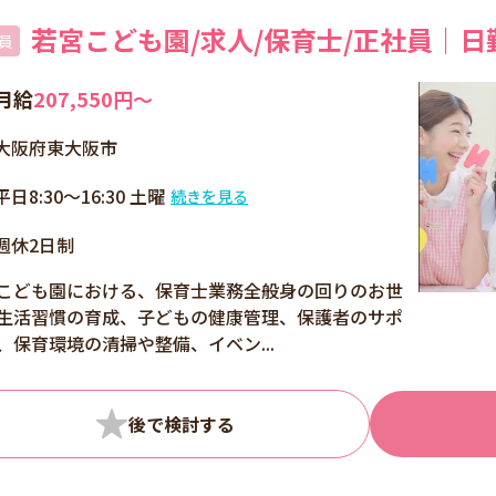
若宮こども園/求人/保育士/正社員｜日
員
月給
207,550円〜
大阪府東大阪市
平日8:30～16:30 土曜
続きを見る
7:00～18:00（3交代・
週休2日制
内5時間） 休憩時間：
45分 時間外勤務：あ
こども園における、保育士業務全般身の回りのお世
り
生活習慣の育成、子どもの健康管理、保護者のサポ
、保育環境の清掃や整備、イベン...