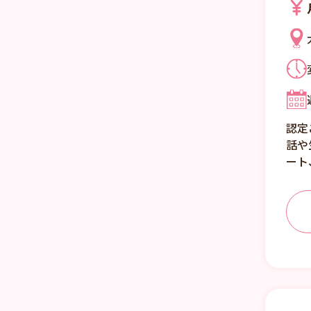
認定
話や
ート