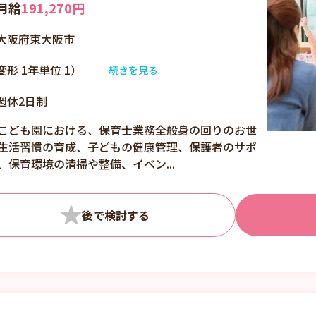
月給
191,270円
化を進め、勤務時間内
に事務作業時間を確
大阪府東大阪市
保。業務の効率化を図
っています。 ・複数
変形 1年単位 1）
続きを見る
担任制で保育をしてお
07:00～16:00 2）
り、先生一人ひとりの
週休2日制
08:30～17:00 3）
負担軽減にも努めてい
09:00～18:00 ・休憩
こども園における、保育士業務全般身の回りのお世
ます。
60分 ・時間外勤務:あ
生活習慣の育成、子どもの健康管理、保護者のサポ
り 月平均2時間
、保育環境の清掃や整備、イベン...