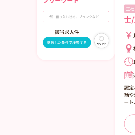
フリーワード
正社
士
該当求人
件
選択した条件で検索する
リセット
認定
話や
ート