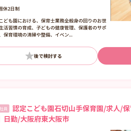
制 月～土 7:00～
週休2日制
19:00の間で実働8時
間、以下のシフト制勤
こども園における、保育士業務全般身の回りのお世
務（交替制で60分休
生活習慣の育成、子どもの健康管理、保護者のサポ
憩） ＜シフト一覧＞
、保育環境の清掃や整備、イベン...
※勤務表に従って当番
が決まります。 早
番 7:00～16:00 準
早番 7:30～16:30 準
遅番 9:00～18:30 6
時番 9:00～18:00 6
時半番 9:30～
18:30 事務所番
8:20～18:00 5時半
番 8:20～17:30 遅
認定こども園石切山手保育園/求人/保
番 10:00～19:00 ◆
社員
残業や持ち帰り仕事は
｜日勤/大阪府東大阪市
ほとんどありません。
・保育業務のシステム