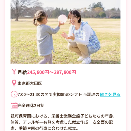
月給
245,800円〜297,800円
東京都大田区
7:00～21:30の間で実働8hのシフト ※調理の
続きを見る
場合はほぼ7:30～18:00の間でのシフト勤務
完全週休2日制
になります。 ※土曜日はシフトに従う ※振
休がとれなかった分は残業代として支給 ・
認可保育園における、栄養士業務全般子どもたちの年齢、
休憩60分 ・時間外勤務:あり（月平均時間外
体質、アレルギー有無を考慮した献立作成 安全面の配
労働時間10時間）
慮、季節や園の行事に合わせた献立...