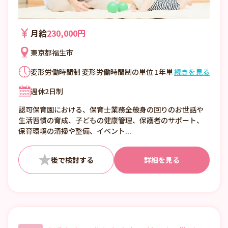
月給
230,000円
東京都福生市
変形労働時間制 変形労働時間制の単位 1年単
続きを見る
位 7時00分～16時00分 7時45分～16時45分
週休2日制
8時00分～17時00分 就業時間に関する特記
事項 就業時間（4）～（6）は仕事の内容欄
認可保育園における、保育士業務全般身の回りのお世話や
を参照下さい。 ・休憩60分 ・時間外勤務:あ
生活習慣の育成、子どもの健康管理、保護者のサポート、
り 月平均時間外労働時間 5時間 36協定にお
保育環境の清掃や整備、イベント...
ける特別条項 あり 特別な事情・期間等
詳細を見る