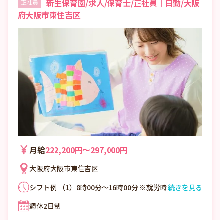
新生保育園/求人/保育士/正社員｜日勤/大阪
正社員
府大阪市東住吉区
月給
222,200円〜297,000円
大阪府大阪市東住吉区
シフト例 （1）8時00分～16時00分 ※就労時
続きを見る
間6時間以上は60分休憩。6時間未満は休憩
週休2日制
なし。 ※休憩60分（法定通り） 残業なし