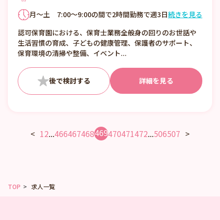
月～土 7:00～9:00の間で2時間勤務で週3日
続きを見る
以上から ※年3回程度、行事などによる土曜
認可保育園における、保育士業務全般身の回りのお世話や
出勤をお願いしています。 ◆残業や持ち帰り
生活習慣の育成、子どもの健康管理、保護者のサポート、
仕事はありません。
保育環境の清掃や整備、イベント...
詳細を見る
469
<
1
2
...
466
467
468
470
471
472
...
506
507
>
TOP
求人一覧