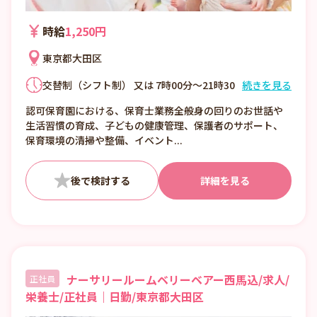
時給
1,250円
東京都大田区
交替制（シフト制） 又は 7時00分～21時30
続きを見る
分の時間の間の4時間以上 週3日以上 労働日
認可保育園における、保育士業務全般身の回りのお世話や
数について相談可 ・休憩45分 ・時間外勤務:
生活習慣の育成、子どもの健康管理、保護者のサポート、
なし 36協定における特別条項 なし
保育環境の清掃や整備、イベント...
詳細を見る
ナーサリールームベリーベアー西馬込/求人/
正社員
栄養士/正社員｜日勤/東京都大田区