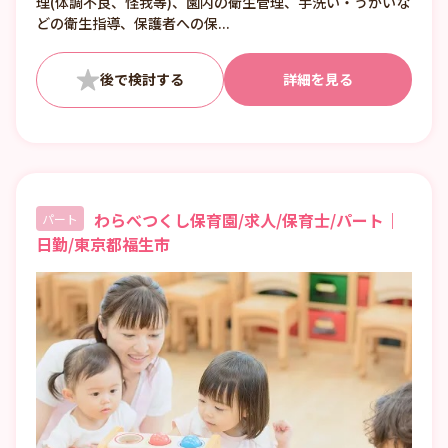
理(体調不良、怪我等)、園内の衛生管理、手洗い・うがいな
どの衛生指導、保護者への保...
詳細を見る
わらべつくし保育園/求人/保育士/パート｜
パート
日勤/東京都福生市