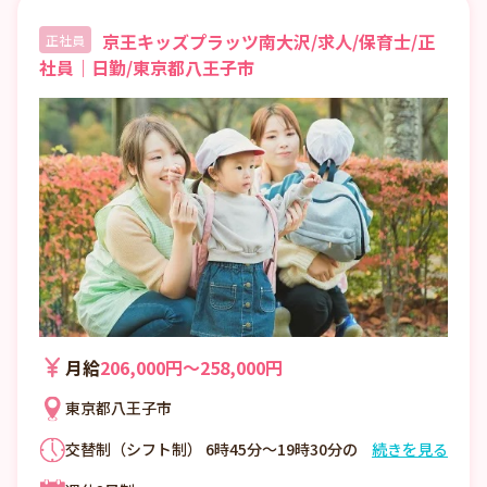
京王キッズプラッツ南大沢/求人/保育士/正
正社員
社員｜日勤/東京都八王子市
月給
206,000円〜258,000円
東京都八王子市
交替制（シフト制） 6時45分～19時30分の
続きを見る
時間の間の8時間 ※休憩60分（法定通り） ※