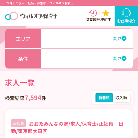
保育士の求人・転職・募集ならウィルオブ保育士
閲覧履歴
検討中
お仕事紹介
エリア
変更
条件
変更
求人一覧
7,594
検索結果
件
新着順
収入順
おおたみんなの家/求人/保育士/正社員｜日
正社員
勤/東京都大田区