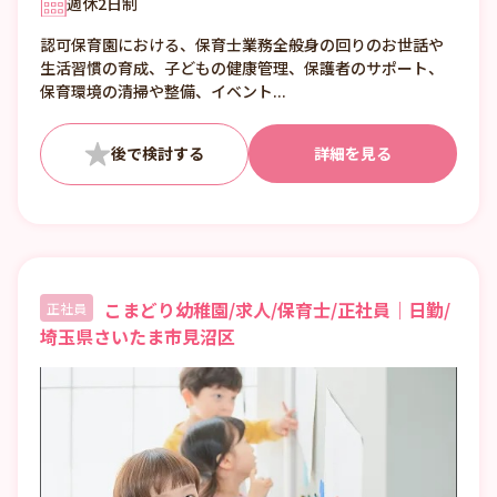
週休2日制
残業月平均10時間 ※ 超過勤務等
認可保育園における、保育士業務全般身の回りのお世話や
生活習慣の育成、子どもの健康管理、保護者のサポート、
保育環境の清掃や整備、イベント...
詳細を見る
こまどり幼稚園/求人/保育士/正社員｜日勤/
正社員
埼玉県さいたま市見沼区