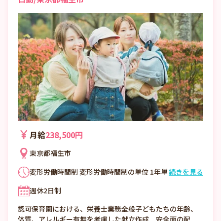
月給
238,500円
東京都福生市
変形労働時間制 変形労働時間制の単位 1年単
続きを見る
位 8時00分～17時00分 ・休憩60分 ・時間外
週休2日制
勤務:あり 月平均時間外労働時間 5時間 36協
定における特別条項 なし
認可保育園における、栄養士業務全般子どもたちの年齢、
体質、アレルギー有無を考慮した献立作成 安全面の配