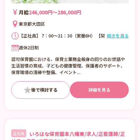
月給
246,000円〜286,000円
東京都大田区
【正社員】 7：00～21：30（実働8H） 【契
続きを見る
約社員】 ＜書類免除保育士＞ 7：00～21：
週休2日制
30（実働8H） ＜固定シフト保育士＞ 固定
9：00～16：00（実働6H） ※週5日（月～
認可保育園における、保育士業務全般身の回りのお世話や
金） 【パート】 固定9：00～16：00（実働
生活習慣の育成、子どもの健康管理、保護者のサポート、
6H） ※週5日（月～金）
保育環境の清掃や整備、イベント...
詳細を見る
いろはな保育園本八幡東/求人/正看護師/正
正社員