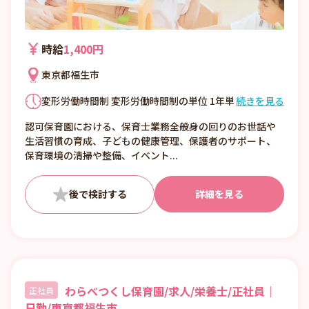
時給
1,400円
東京都福生市
変形労働時間制 変形労働時間制の単位 1年単
続きを見る
位 7時00分～16時00分 7時45分～16時45分
認可保育園における、保育士業務全般身の回りのお世話や
8時00分～17時00分 就業時間に関する特記
生活習慣の育成、子どもの健康管理、保護者のサポート、
事項 就業時間（4）～（6）は仕事の内容欄
保育環境の清掃や整備、イベント...
を参照下さい。 ・休憩60分 ・時間外勤務:あ
り 月平均時間外労働時間 5時間 36協定にお
ける特別条項 あり 特別な事情・期間等
詳細を見る
わらべつくし保育園/求人/栄養士/正社員｜
正社員
日勤/東京都福生市