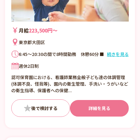
月給
223,500円〜
東京都大田区
6:45～20:30の間で8時間勤務 休憩60分 ■
続きを見る
時間外勤務：月平均10時間
週休2日制
認可保育園における、看護師業務全般子ども達の体調管理
(体調不良、怪我等)、園内の衛生管理、手洗い・うがいなど
の衛生指導、保護者への保健...
詳細を見る