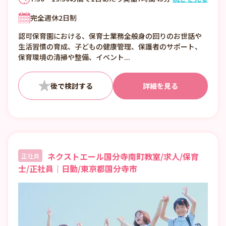
のシフト制（休憩45分／法定通り） ※1カ月
完全週休2日制
単位の変形労働時間制 ※月平均実働157時間
＜シフト例＞ 8:30～17:00（最も多い） 7:30
認可保育園における、保育士業務全般身の回りのお世話や
～17:00 8:30～18:30ほか ■残業ほぼゼロ／
生活習慣の育成、子どもの健康管理、保護者のサポート、
持ち帰りなし 【残業時間削減への取り組
保育環境の清掃や整備、イベント...
み】 ・タブレットや保育システムを導入
し、保育のデジタル化を進めています。 ・複
数担任制で分業することで、保育士一人当た
詳細を見る
りの負担を軽減しています。 ・勤務時間内に
事務作業時間を設けているため効率的に業務
を進められます。
ネクストエール国分寺南町教室/求人/保育
正社員
士/正社員｜日勤/東京都国分寺市