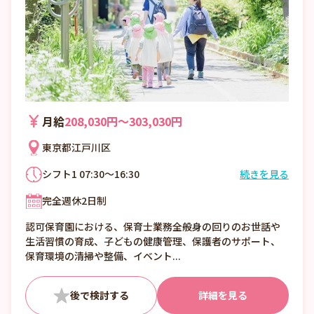
月給
208,030円〜303,030円
東京都江戸川区
シフト1 07:30～16:30
続きを見る
シフト2 08:00～17:00
完全週休2日制
シフト3 09:00～18:00
シフト4 10:30～翌19:30
認可保育園における、保育士業務全般身の回りのお世話や
生活習慣の育成、子どもの健康管理、保護者のサポート、
保育環境の清掃や整備、イベント...
詳細を見る