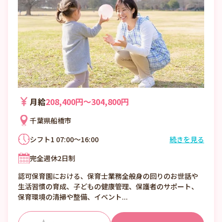
月給
208,400円〜304,800円
千葉県船橋市
シフト1 07:00～16:00
続きを見る
シフト2 08:30～17:30
完全週休2日制
シフト3 11:00～20:00
認可保育園における、保育士業務全般身の回りのお世話や
生活習慣の育成、子どもの健康管理、保護者のサポート、
保育環境の清掃や整備、イベント...