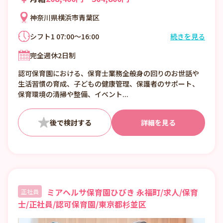
神奈川県横浜市青葉区
シフト1 07:00～16:00
続きを見る
シフト2 08:30～17:30
完全週休2日制
シフト3 11:30～20:30
認可保育園における、保育士業務全般身の回りのお世話や
生活習慣の育成、子どもの健康管理、保護者のサポート、
保育環境の清掃や整備、イベント...
詳細を見る
ミアヘルサ保育園ひびき 永福町/求人/保育
正社員
士/正社員/認可保育園/東京都杉並区