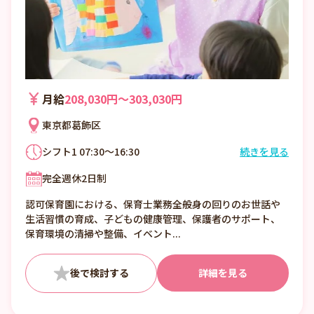
月給
208,030円〜303,030円
東京都葛飾区
シフト1 07:30～16:30
続きを見る
シフト2 08:00～17:00
完全週休2日制
シフト3 09:00～18:00
シフト4 10:00～翌19:00
認可保育園における、保育士業務全般身の回りのお世話や
その他時間帯もございますので詳しくはお問
生活習慣の育成、子どもの健康管理、保護者のサポート、
い合わせください。
保育環境の清掃や整備、イベント...
詳細を見る