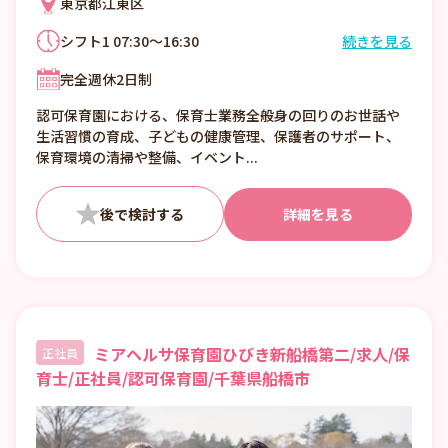
東京都江東区
シフト1 07:30～16:30
続きを見る
シフト2 08:00～17:00
完全週休2日制
シフト3 09:00～18:00
シフト4 10:00～翌19:00
認可保育園における、保育士業務全般身の回りのお世話や
その他時間帯もございますので詳しくはお問
生活習慣の育成、子どもの健康管理、保護者のサポート、
い合わせください。
保育環境の清掃や整備、イベント...
詳細を見る
ミアヘルサ保育園ひびき新船橋第二/求人/保
正社員
育士/正社員/認可保育園/千葉県船橋市