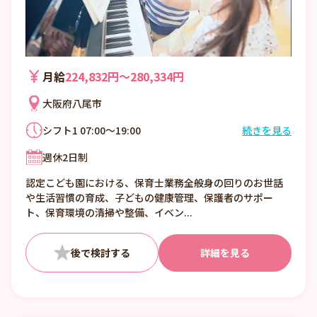
月給
224,832円〜280,334円
大阪府八尾市
シフト1 07:00～19:00
続きを見る
＜シフト例＞
週休2日制
7:30～16:30
8:30～17:30
認定こども園における、保育士業務全般身の回りのお世話
10:00～19:00ほか
や生活習慣の育成、子どもの健康管理、保護者のサポー
ト、保育環境の清掃や整備、イベン...
詳細を見る