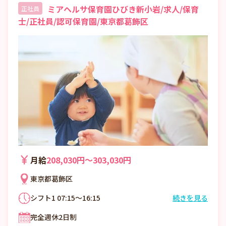
ミアヘルサ保育園ひびき新小岩/求人/保育
正社員
士/正社員/認可保育園/東京都葛飾区
月給
208,030円〜303,030円
東京都葛飾区
シフト1 07:15～16:15
続きを見る
シフト2 08:00～17:00
完全週休2日制
シフト3 09:00～18:00