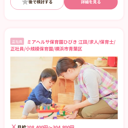
詳細を見る
ミアヘルサ保育園ひびき 江田/求人/保育士/
正社員
正社員/小規模保育園/横浜市青葉区
月給
208,400円〜304,800円