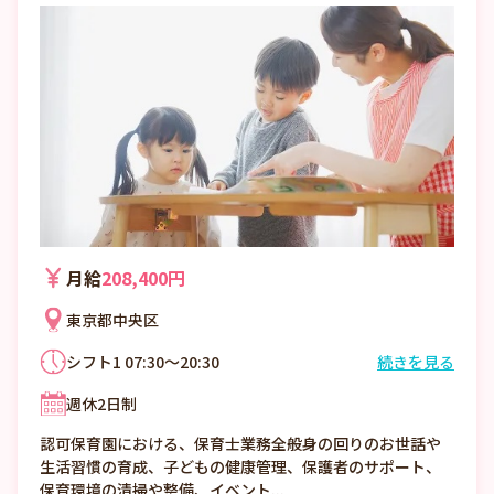
月給
208,400円
東京都中央区
シフト1 07:30～20:30
続きを見る
7:00～20:30（シフト制、実働8時間 休憩
週休2日制
60分）
※時間外月平均5～8時間
認可保育園における、保育士業務全般身の回りのお世話や
生活習慣の育成、子どもの健康管理、保護者のサポート、
保育環境の清掃や整備、イベント...