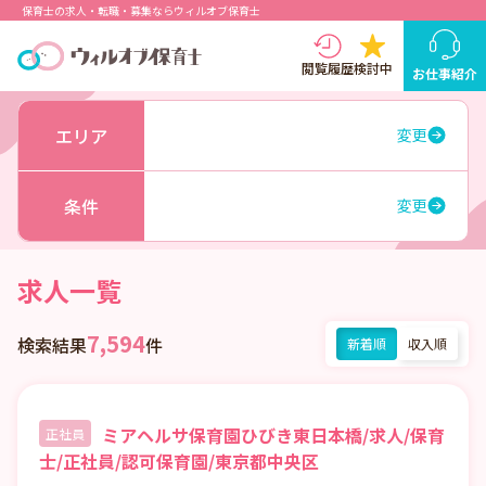
保育士の求人・転職・募集ならウィルオブ保育士
閲覧履歴
検討中
お仕事紹介
エリア
変更
条件
変更
求人一覧
7,594
検索結果
件
新着順
収入順
ミアヘルサ保育園ひびき東日本橋/求人/保育
正社員
士/正社員/認可保育園/東京都中央区