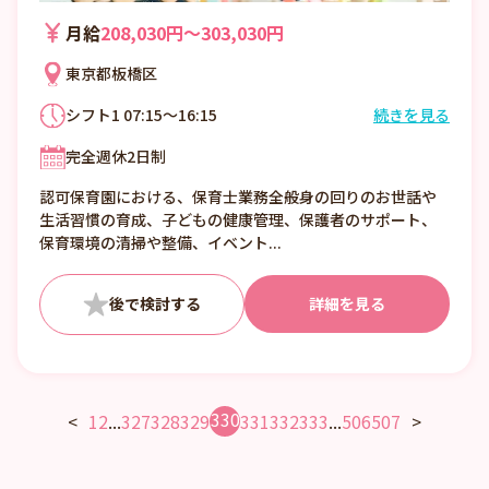
月給
208,030円〜303,030円
東京都板橋区
シフト1 07:15～16:15
続きを見る
シフト2 08:00～17:00
完全週休2日制
シフト3 09:00～18:00
シフト4 10:00～翌19:00
認可保育園における、保育士業務全般身の回りのお世話や
その他時間帯もございますので詳しくはお問
生活習慣の育成、子どもの健康管理、保護者のサポート、
い合わせください。
保育環境の清掃や整備、イベント...
詳細を見る
330
<
1
2
...
327
328
329
331
332
333
...
506
507
>