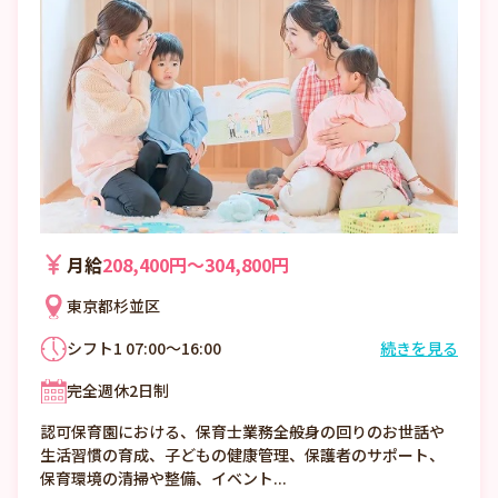
月給
208,400円〜304,800円
東京都杉並区
シフト1 07:00～16:00
続きを見る
シフト2 08:30～17:30
完全週休2日制
シフト3 11:00～20:00
認可保育園における、保育士業務全般身の回りのお世話や
生活習慣の育成、子どもの健康管理、保護者のサポート、
保育環境の清掃や整備、イベント...